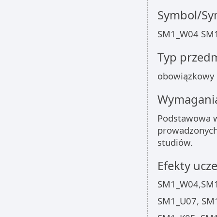
Symbol/Sym
SM1_W04 SM1
Typ przed
obowiązkowy
Wymagania
Podstawowa wi
prowadzonych
studiów.
Efekty ucze
SM1_W04,SM1
SM1_U07, SM