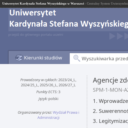
Uniwersytet Kardynała Stefana Wyszyńskiego w Warszawi
- Centralny System Uwierzytelni
przejdź do głównego portalu uczelni
Kierunki studiów
Wyszukiwarka prze
Agencje zd
Prowadzony w cyklach:
2023/24_L,
2024/25_L, 2025/26_L, 2026/27_L
SPM-1-MON-A
Punkty ECTS:
3
Język:
polski
1. Wprowadzen
2. Suwerennoś
Organizowany przez:
Wydział Prawa i
Administracji
3. Legitymiza