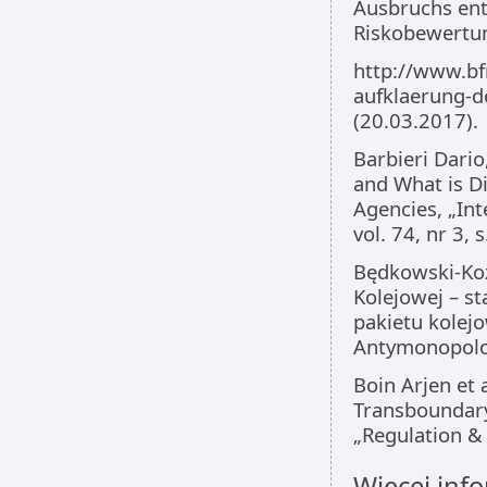
Ausbruchs ent
Riskobewertun
http://www.bf
aufklaerung-d
(20.03.2017).
Barbieri Dari
and What is D
Agencies, „Int
vol. 74, nr 3, 
Będkowski-Kozi
Kolejowej – st
pakietu kolej
Antymonopolow
Boin Arjen et
Transboundary
„Regulation & 
Więcej info