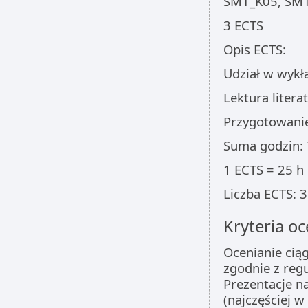
SM1_K05, SM1
3 ECTS
Opis ECTS:
Udział w wykła
Lektura litera
Przygotowanie
Suma godzin: 
1 ECTS = 25 h
Liczba ECTS: 3
Kryteria oc
Ocenianie cią
zgodnie z reg
Prezentacje n
(najczęściej 