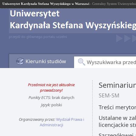
Uniwersytet Kardynała Stefana Wyszyńskiego w Warszawi
- Centralny System Uwierzytelni
przejdź do głównego portalu uczelni
Kierunki studiów
Wyszukiwarka prze
Seminarium
Przedmiot nie jest aktualnie
prowadzony!
SEM-SM
Punkty ECTS:
brak danych
Język:
polski
Treści meryto
Ustalane w zal
Organizowany przez:
Wydział Prawa i
licencjackie s
Administracji
Szczegółowej 