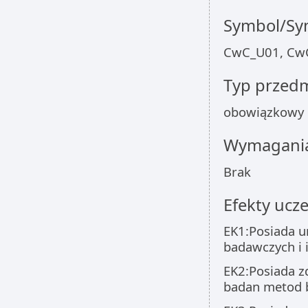
Symbol/Sym
CwC_U01, Cw
Typ przed
obowiązkowy
Wymagania
Brak
Efekty ucze
EK1:Posiada 
badawczych i 
EK2:Posiada z
badan metod 