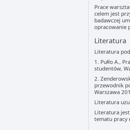
Prace warszta
celem jest pr
badawczej umo
opracowanie pr
Literatura
Literatura po
1. Pułło A., P
studentów, W
2. Zenderowski
przewodnik po
Warszawa 20
Literatura uzu
Literatura je
tematu pracy 