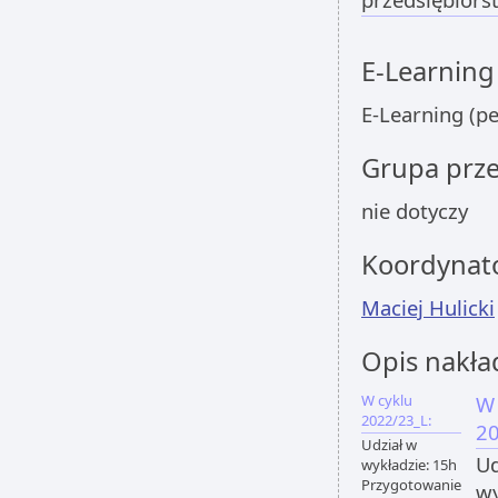
E-Learning
E-Learning (p
Grupa prz
nie dotyczy
Koordynat
Maciej Hulicki
Opis nakła
W cyklu
W 
2022/23_L:
20
Udział w
Ud
wykładzie: 15h
Przygotowanie
wy