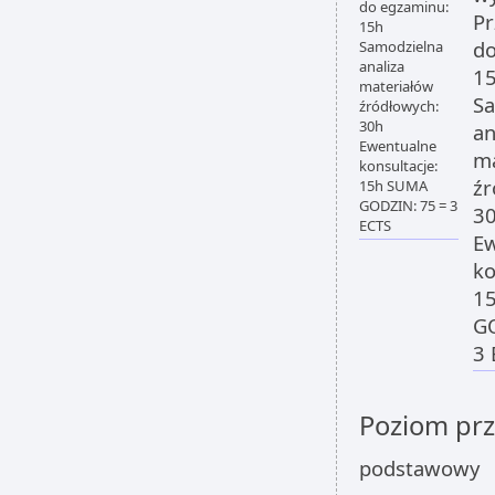
do egzaminu:
Pr
15h
do
Samodzielna
analiza
1
materiałów
Sa
źródłowych:
30h
an
Ewentualne
ma
konsultacje:
źr
15h SUMA
GODZIN: 75 = 3
3
ECTS
Ew
ko
1
GO
3 
Poziom pr
podstawowy