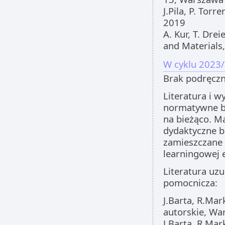
J.Pila, P. Tor
2019
A. Kur, T. Dre
and Materials
W cyklu 2023/
Brak podręczn
Literatura i w
normatywne 
na bieżąco. Ma
dydaktyczne 
zamieszczane 
learningowej 
Literatura uzu
pomocnicza:
J.Barta, R.Mar
autorskie, Wa
J.Barta, R.Mar