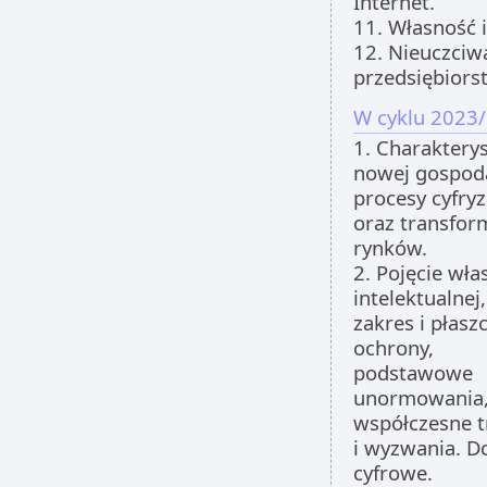
Internet.
11. Własność 
12. Nieuczciw
przedsiębiors
W cyklu 2023/
1. Charaktery
nowej gospoda
procesy cyfryz
oraz transfor
rynków.
2. Pojęcie wła
intelektualnej,
zakres i płasz
ochrony,
podstawowe
unormowania
współczesne t
i wyzwania. D
cyfrowe.