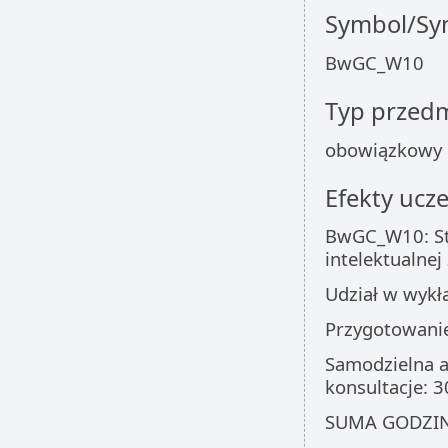
Symbol/Sym
BwGC_W10
Typ przed
obowiązkowy
Efekty ucze
BwGC_W10: Stu
intelektualnej
Udział w wykł
Przygotowani
Samodzielna a
konsultacje: 
SUMA GODZIN: