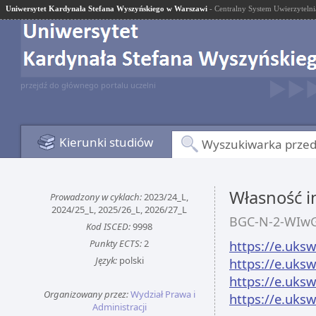
Uniwersytet Kardynała Stefana Wyszyńskiego w Warszawi
- Centralny System Uwierzytelni
przejdź do głównego portalu uczelni
Kierunki studiów
Wyszukiwarka prze
Własność i
Prowadzony w cyklach:
2023/24_L,
2024/25_L, 2025/26_L, 2026/27_L
BGC-N-2-WIw
Kod ISCED:
9998
Punkty ECTS:
2
https://e.uksw
Język:
polski
https://e.uksw
https://e.uksw
Organizowany przez:
Wydział Prawa i
https://e.uksw
Administracji