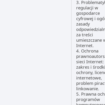
3. Problematy
regulacji w
gospodarce
cyfrowej i ogó
zasady
odpowiedzialn
za treści
umieszczane w
Internet.
4. Ochrona
prawnoautors
sieci Internet:
zakres i środk
ochrony, licen
internetowe,
problem pirac
linkowanie.
5. Prawna oc
programów
komputerowy