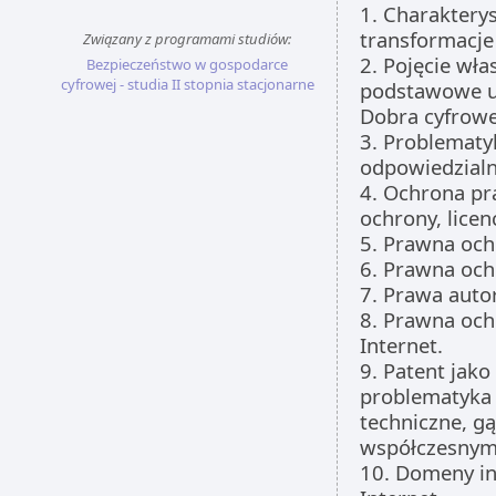
1. Charakterys
transformacje
Związany z programami studiów:
2. Pojęcie wła
Bezpieczeństwo w gospodarce
cyfrowej - studia II stopnia stacjonarne
podstawowe u
Dobra cyfrowe
3. Problematy
odpowiedzialno
4. Ochrona pra
ochrony, licen
5. Prawna oc
6. Prawna och
7. Prawa autor
8. Prawna och
Internet.
9. Patent jak
problematyka 
techniczne, g
współczesnym
10. Domeny in