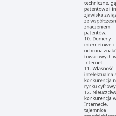
techniczne, g
patentowe i i
zjawiska zwią
ze współczes
znaczeniem
patentów.
10. Domeny
internetowe i
ochrona znak
towarowych w 
Internet.
11. Własność
intelektualna 
konkurencja n
rynku cyfrow
12. Nieuczciw
konkurencja 
Internecie,
tajemnice
przedsiębiors