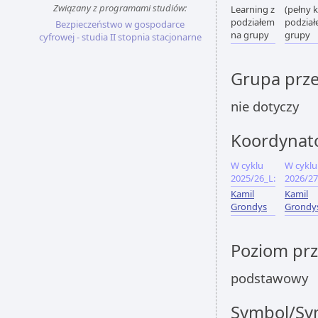
Związany z programami studiów:
Learning z
(pełny k
podziałem
podział
Bezpieczeństwo w gospodarce
na grupy
grupy
cyfrowej - studia II stopnia stacjonarne
Grupa prz
nie dotyczy
Koordynat
W cyklu
W cyklu
2025/26_L:
2026/27
Kamil
Kamil
Grondys
Grondy
Poziom pr
podstawowy
Symbol/Sym