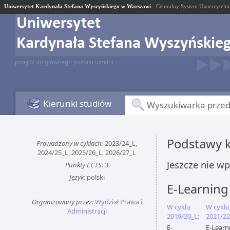
Uniwersytet Kardynała Stefana Wyszyńskiego w Warszawi
- Centralny System Uwierzytelni
przejdź do głównego portalu uczelni
Kierunki studiów
Wyszukiwarka prze
Podstawy k
Prowadzony w cyklach:
2023/24_L,
2024/25_L, 2025/26_L, 2026/27_L
Jeszcze nie w
Punkty ECTS:
3
Język:
polski
E-Learning
Organizowany przez:
Wydział Prawa i
W cyklu
W cyklu
Administracji
2019/20_L:
2021/22
E-
E-Learn