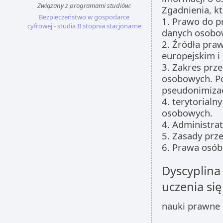
Związany z programami studiów:
Zgadnienia, k
Bezpieczeństwo w gospodarce
1. Prawo do p
cyfrowej - studia II stopnia stacjonarne
danych osobo
2. Źródła pra
europejskim i
3. Zakres prz
osobowych. Po
pseudonimiza
4. terytorial
osobowych.
4. Administra
5. Zasady prz
6. Prawa osób
Dyscyplina
uczenia się
nauki prawne