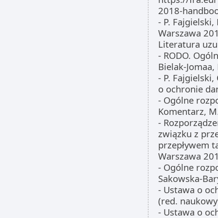
2018-handbook
- P. Fajgiels
Warszawa 20
Literatura uzu
- RODO. Ogóln
Bielak-Jomaa,
- P. Fajgielsk
o ochronie d
- Ogólne rozp
Komentarz, M.
- Rozporządze
związku z pr
przepływem tak
Warszawa 20
- Ogólne rozp
Sakowska-Bary
- Ustawa o oc
(red. naukow
- Ustawa o oc