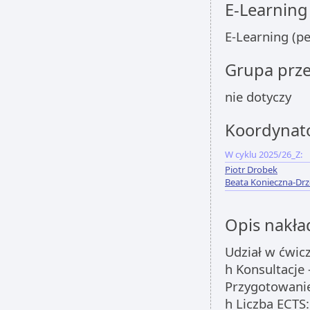
E-Learning
E-Learning (p
Grupa prz
nie dotyczy
Koordynat
W cyklu 2025/26_Z:
Piotr Drobek
Beata Konieczna-Dr
Opis nakła
Udział w ćwicz
h Konsultacje
Przygotowanie
h Liczba ECTS