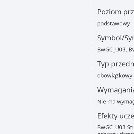
Poziom pr
podstawowy
Symbol/Sym
BwGC_U03, B
Typ przed
obowiązkowy
Wymagania
Nie ma wymag
Efekty ucze
BwGC_U03 Stud
ochrony dany