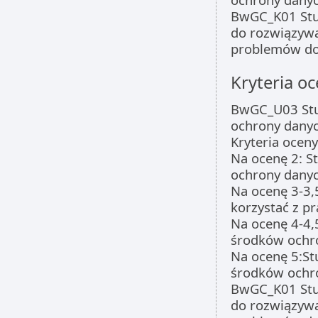
BwGC_K01 Stud
do rozwiązywa
problemów do
Kryteria oc
BwGC_U03 Stud
ochrony dany
Kryteria oceny
Na ocenę 2: S
ochrony dany
Na ocenę 3-3,
korzystać z 
Na ocenę 4-4,
środków ochr
Na ocenę 5:St
środków ochr
BwGC_K01 Stud
do rozwiązywa