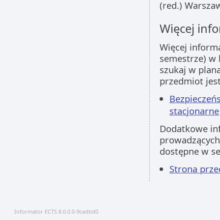
(red.) Warsza
Więcej info
Więcej inform
semestrze) w 
szukaj w plan
przedmiot jes
Bezpieczeńs
stacjonarne
Dodatkowe inf
prowadzących 
dostępne w s
Strona prz
Informator ECTS 8.0.0.0-9cadbd0