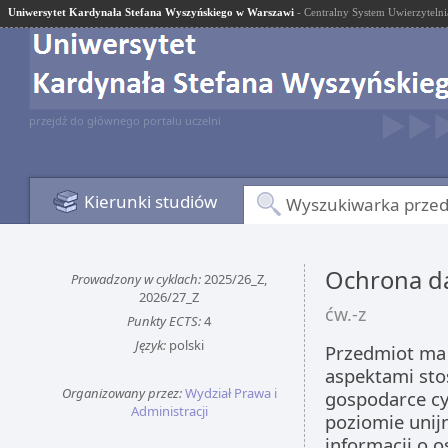
Uniwersytet Kardynała Stefana Wyszyńskiego w Warszawi
- Centralny System Uwierzytelni
przejdź do głównego portalu uczelni
Kierunki studiów
Wyszukiwarka prze
Ochrona d
Prowadzony w cyklach:
2025/26_Z,
2026/27_Z
ćw.-z
Punkty ECTS:
4
Język:
polski
Przedmiot ma 
aspektami st
Organizowany przez:
Wydział Prawa i
gospodarce cy
Administracji
poziomie unij
informacji o o