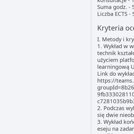
Suma godz. - 
Liczba ECTS - 
Kryteria oc
I. Metody i kr
1. Wykład w w
technik kształ
użyciem platf
learningową 
Link do wykła
https://team
groupId=8b26
9fb333028110
c7281035b9b
2. Podczas wy
się dwie nieob
3. Wykład koń
eseju na zada