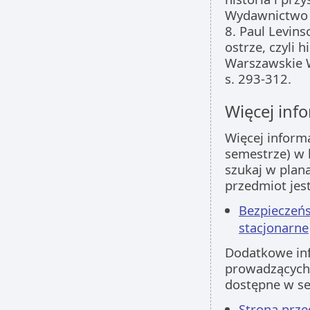
Wydawnictwo L
8. Paul Levins
ostrze, czyli h
Warszawskie 
s. 293-312.
Więcej info
Więcej inform
semestrze) w 
szukaj w plan
przedmiot jes
Bezpieczeńs
stacjonarne
Dodatkowe inf
prowadzących 
dostępne w s
Strona prz