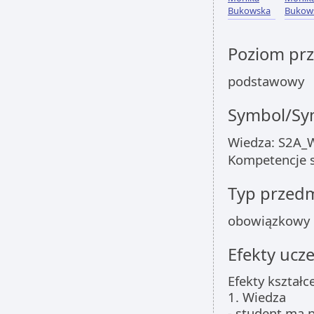
Bukowska
Bukow
Poziom pr
podstawowy
Symbol/Sym
Wiedza: S2A_
Kompetencje 
Typ przed
obowiązkowy
Efekty ucze
Efekty kształc
1. Wiedza
- student ma 