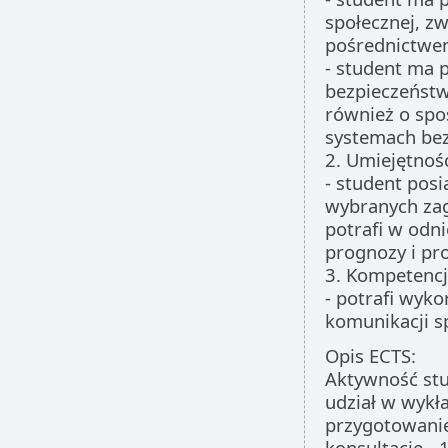
społecznej, z
pośrednictwe
- student ma 
bezpieczeństw
również o spo
systemach be
2. Umiejętnoś
- student pos
wybranych za
potrafi w odn
prognozy i pr
3. Kompetencj
- potrafi wyk
komunikacji s
Opis ECTS:
Aktywność stu
udział w wykła
przygotowanie
konsultacje - 