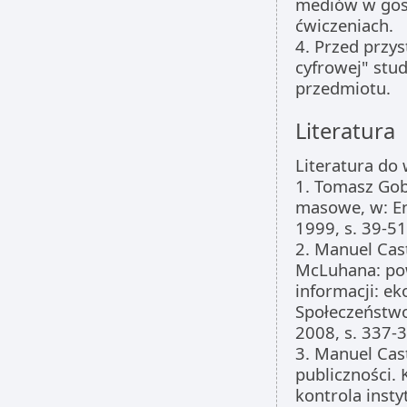
mediów w gosp
ćwiczeniach.
4. Przed przy
cyfrowej" stud
przedmiotu.
Literatura
Literatura do
1. Tomasz Gob
masowe, w: En
1999, s. 39-51
2. Manuel Cast
McLuhana: po
informacji: ek
Społeczeństw
2008, s. 337-
3. Manuel Cas
publiczności.
kontrola insty