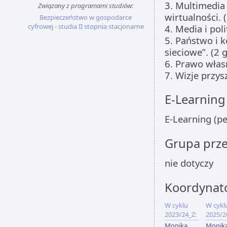
3. Multimedia
Związany z programami studiów:
wirtualności. (
Bezpieczeństwo w gospodarce
cyfrowej - studia II stopnia stacjonarne
4. Media i pol
5. Państwo i 
sieciowe”. (2 g
6. Prawo własn
7. Wizje przys
E-Learning
E-Learning (p
Grupa prz
nie dotyczy
Koordynat
W cyklu
W cykl
2023/24_Z:
2025/2
Monika
Monik