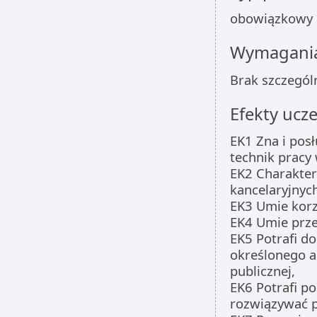
obowiązkowy
Wymagania
Brak szczegól
Efekty ucze
EK1 Zna i posł
technik pracy 
EK2 Charakter
kancelaryjnych
EK3 Umie korz
EK4 Umie prze
EK5 Potrafi d
określonego a
publicznej,
EK6 Potrafi p
rozwiązywać p