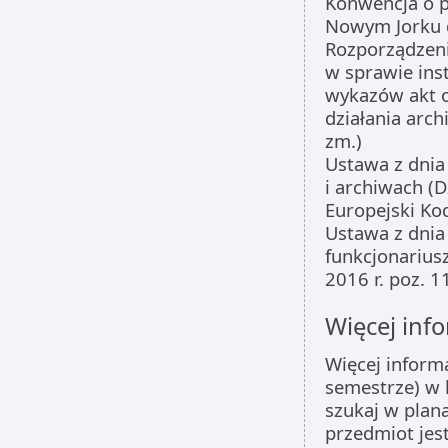
Konwencja o 
Nowym Jorku dn
Rozporządzeni
w sprawie inst
wykazów akt or
działania arch
zm.)
Ustawa z dnia
i archiwach (D
Europejski Ko
Ustawa z dnia
funkcjonarius
2016 r. poz. 1
Więcej info
Więcej inform
semestrze) w 
szukaj w plan
przedmiot jes