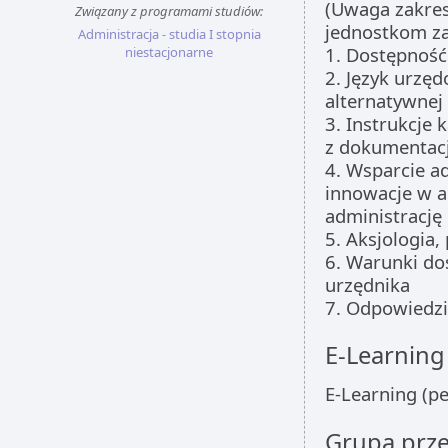
(Uwaga zakre
Związany z programami studiów:
jednostkom z
Administracja - studia I stopnia
1. Dostępność 
niestacjonarne
2. Język urzęd
alternatywnej
3. Instrukcje 
z dokumentac
4. Wsparcie a
innowacje w a
administrację
5. Aksjologia,
6. Warunki do
urzędnika
7. Odpowiedzi
E-Learning
E-Learning (p
Grupa prz