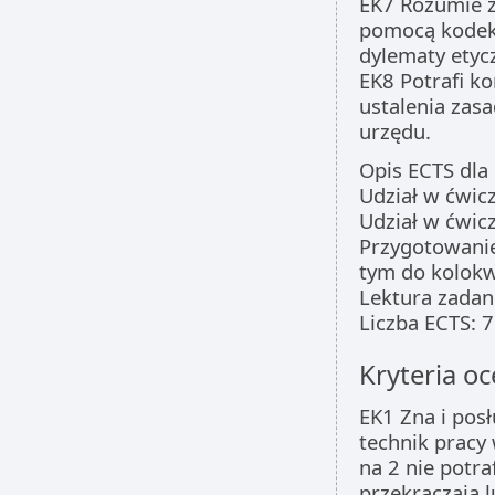
EK7 Rozumie zn
pomocą kodek
dylematy etyc
EK8 Potrafi k
ustalenia zas
urzędu.
Opis ECTS dla
Udział w ćwic
Udział w ćwic
Przygotowanie
tym do kolokw
Lektura zadane
Liczba ECTS: 
Kryteria oc
EK1 Zna i posł
technik pracy 
na 2 nie potra
przekraczają 