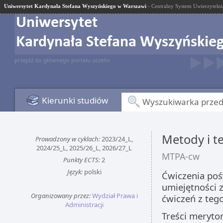
Uniwersytet Kardynała Stefana Wyszyńskiego w Warszawi
- Centralny System Uwierzytelni
przejdź do głównego portalu uczelni
Kierunki studiów
Wyszukiwarka prze
Metody i t
Prowadzony w cyklach:
2023/24_L,
2024/25_L, 2025/26_L, 2026/27_L
MTPA-cw
Punkty ECTS:
2
Język:
polski
Ćwiczenia poś
umiejętności 
Organizowany przez:
Wydział Prawa i
ćwiczeń z teg
Administracji
Treści meryto