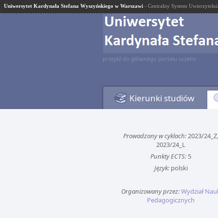
Uniwersytet Kardynała Stefana Wyszyńskiego w Warszawi
- Centralny System Uwierzytelni
przejdź do głównego portalu uczelni
Kierunki studiów
Prowadzony w cyklach:
2023/24_Z
2023/24_L
Punkty ECTS:
5
Język:
polski
Organizowany przez:
Wydział Nau
Pedagogicznych