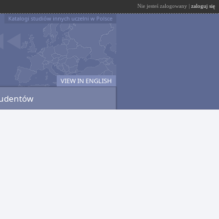
Nie jesteś zalogowany |
zaloguj się
Katalogi studiów innych uczelni w Polsce
VIEW IN ENGLISH
tudentów