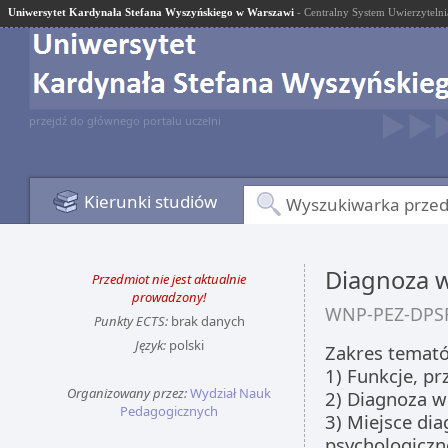
Uniwersytet Kardynała Stefana Wyszyńskiego w Warszawi
- Centralny System Uwierzytelni
przejdź do głównego portalu uczelni
Kierunki studiów
Wyszukiwarka prze
Diagnoza w 
Przedmiot nie jest aktualnie
prowadzony!
WNP-PEZ-DPS
Punkty ECTS:
brak danych
Język:
polski
Zakres temat
1) Funkcje, pr
Organizowany przez:
Wydział Nauk
2) Diagnoza w 
Pedagogicznych
3) Miejsce dia
psychologiczn