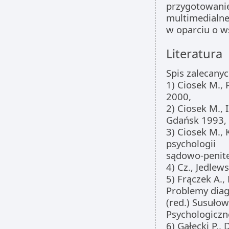
przygotowanie
multimedialnej
w oparciu o w
Literatura
Spis zalecanyc
1) Ciosek M.,
2000,
2) Ciosek M.,
Gdańsk 1993,
3) Ciosek M., 
psychologii
sądowo-penite
4) Cz., Jedlew
5) Frączek A.
Problemy diagn
(red.) Susuło
Psychologiczn
6) Gałecki P.,