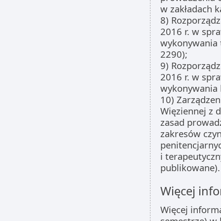
w zakładach ka
8) Rozporządz
2016 r. w spr
wykonywania 
2290);
9) Rozporządz
2016 r. w spr
wykonywania k
10) Zarządzen
Więziennej z 
zasad prowadze
zakresów czyn
penitencjarny
i terapeutycz
publikowane).
Więcej info
Więcej inform
semestrze) w 