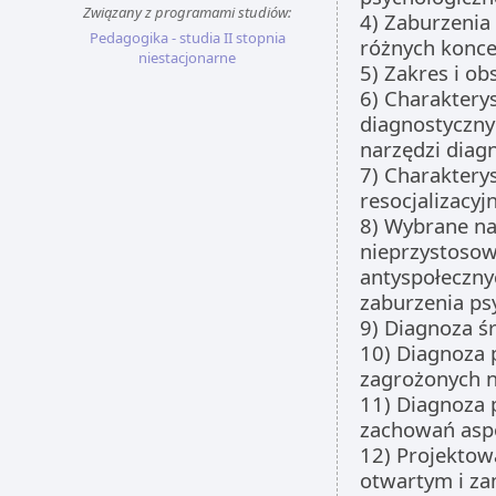
Związany z programami studiów:
4) Zaburzenia
Pedagogika - studia II stopnia
różnych konce
niestacjonarne
5) Zakres i ob
6) Charaktery
diagnostyczny
narzędzi diag
7) Charaktery
resocjalizacyjn
8) Wybrane na
nieprzystosow
antyspołeczny
zaburzenia ps
9) Diagnoza ś
10) Diagnoza 
zagrożonych 
11) Diagnoza 
zachowań aspo
12) Projektow
otwartym i z