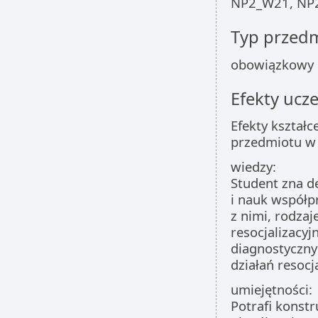
NP2_W21, NP
Typ przed
obowiązkowy
Efekty ucze
Efekty kształc
przedmiotu w 
wiedzy:
Student zna d
i nauk współp
z nimi, rodza
resocjalizacyj
diagnostyczny
działań resocj
umiejętności:
Potrafi konst