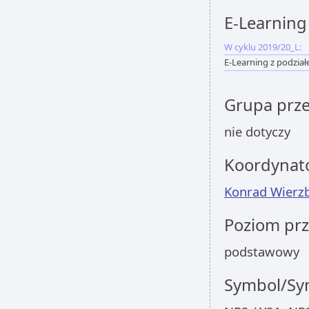
E-Learning
W cyklu 2019/20_L:
E-Learning z podzia
Grupa prz
nie dotyczy
Koordynat
Konrad Wierzb
Poziom pr
podstawowy
Symbol/Sym