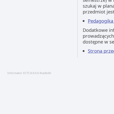
szukaj w plan
przedmiot jes
Pedagogika 
Dodatkowe inf
prowadzących 
dostępne w s
Strona prz
Informator ECTS 8.0.0.0-9cadbd0