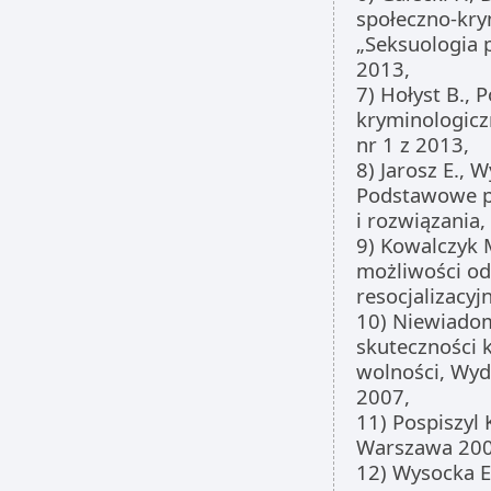
społeczno-kry
„Seksuologia p
2013,
7) Hołyst B., 
kryminologiczn
nr 1 z 2013,
8) Jarosz E.,
Podstawowe 
i rozwiązania
9) Kowalczyk M
możliwości od
resocjalizacy
10) Niewiado
skuteczności 
wolności, Wyd
2007,
11) Pospiszyl
Warszawa 200
12) Wysocka E