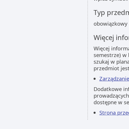
Typ przed
obowiązkowy
Więcej info
Więcej inform
semestrze) w 
szukaj w plan
przedmiot jes
Zarządzanie
Dodatkowe inf
prowadzących 
dostępne w s
Strona prz