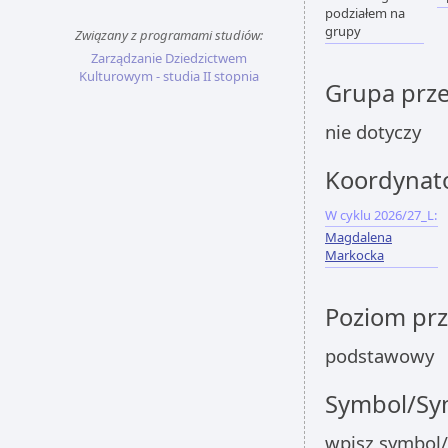
podziałem na
grupy
Związany z programami studiów:
Zarządzanie Dziedzictwem
Kulturowym - studia II stopnia
Grupa prz
nie dotyczy
Koordynat
W cyklu 2026/27_L:
Magdalena
Markocka
Poziom pr
podstawowy
Symbol/Sym
wpisz symbol/