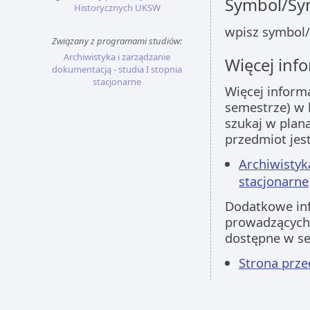
Symbol/Sym
Historycznych UKSW
wpisz symbol/
Związany z programami studiów:
Archiwistyka i zarządzanie
Więcej info
dokumentacją - studia I stopnia
stacjonarne
Więcej inform
semestrze) w 
szukaj w plan
przedmiot jes
Archiwistyk
stacjonarne
Dodatkowe inf
prowadzących 
dostępne w s
Strona prz