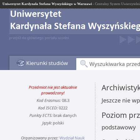
Uniwersytet Kardynała Stefana Wyszyńskiego w Warszawi
- Centralny System Uwierzytelni
przejdź do głównego portalu uczelni
Kierunki studiów
Wyszukiwarka prze
Archiwisty
Przedmiot nie jest aktualnie
prowadzony!
Jeszcze nie w
Kod Erasmus:
08.3
Kod ISCED:
0222
Poziom pr
Punkty ECTS:
brak danych
Język:
polski
podstawowy
Organizowany przez:
Wydział Nauk