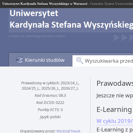
Uniwersytet Kardynała Stefana Wyszyńskiego w Warszawi
- Centralny System Uwierzytelni
przejdź do głównego portalu uczelni
Kierunki studiów
Wyszukiwarka prze
Prawodaws
Prowadzony w cyklach:
2023/24_L,
2024/25_L, 2025/26_L, 2026/27_L
Jeszcze nie w
Kod Erasmus:
08.3
Kod ISCED:
0222
E-Learning
Punkty ECTS:
3
Język:
polski
W cyklu 2019/
E-Learning z 
Organizowany przez:
Wydział Nauk