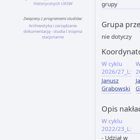
grupy
Historycznych UKSW
Związany z programami studiów:
Grupa prz
Archiwistyka i zarządzanie
dokumentacją - studia I stopnia
nie dotyczy
stacjonarne
Koordynat
W cyklu
W
2026/27_L:
2
Janusz
J
Grabowski
G
Opis nakła
W cyklu
2022/23_L:
- Udział w