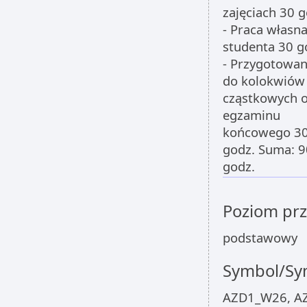
zajęciach 30 g
- Praca własn
studenta 30 g
- Przygotowan
do kolokwiów
cząstkowych 
egzaminu
końcowego 3
godz. Suma: 9
godz.
Poziom pr
podstawowy
Symbol/Sym
AZD1_W26, A