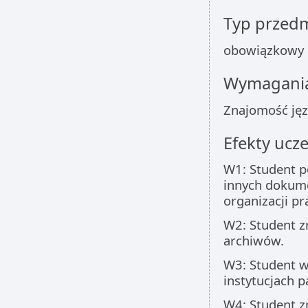
Typ przed
obowiązkowy
Wymagania
Znajomość jęz
Efekty ucze
W1: Student p
innych dokume
organizacji pr
W2: Student z
archiwów.
W3: Student 
instytucjach 
W4: Student z