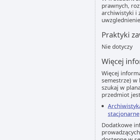
prawnych, roz
archiwistyki 
uwzglednienie
Praktyki 
Nie dotyczy
Więcej info
Więcej inform
semestrze) w 
szukaj w plan
przedmiot jes
Archiwistyk
stacjonarne
Dodatkowe inf
prowadzących 
dostępne w s