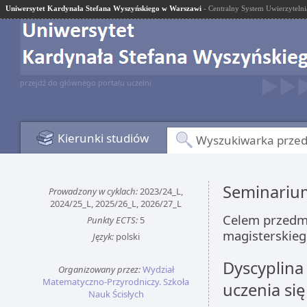
Uniwersytet Kardynała Stefana Wyszyńskiego w Warszawi
- Centralny System Uwierzytelni
przejdź do głównego portalu uczelni
Kierunki studiów
Wyszukiwarka prze
Seminariu
Prowadzony w cyklach:
2023/24_L,
2024/25_L, 2025/26_L, 2026/27_L
Celem przedmi
Punkty ECTS:
5
magisterskie
Język:
polski
Dyscyplina
Organizowany przez:
Wydział
Matematyczno-Przyrodniczy. Szkoła
uczenia się
Nauk Ścisłych