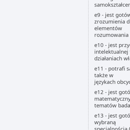
samokształce
e9 - jest got
zrozumienia d
elementów
rozumowania 
e10 - jest pr
intelektualnej
działaniach w
e11 - potrafi 
także w
językach obcy
e12 - jest go
matematyczny
tematów bada
e13 - jest go
wybraną
specjalnością