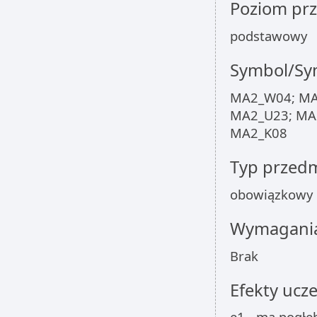
Poziom pr
podstawowy
Symbol/Sym
MA2_W04; MA
MA2_U23; MA2
MA2_K08
Typ przed
obowiązkowy
Wymagania
Brak
Efekty ucze
e1 - ma pogłę