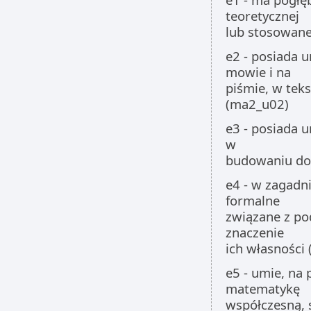
teoretycznej
lub stosowan
e2 - posiada 
mowie i na
piśmie, w tek
(ma2_u02)
e3 - posiada 
w
budowaniu do
e4 - w zagadn
formalne
związane z po
znaczenie
ich własności
e5 - umie, n
matematykę
współczesną, 