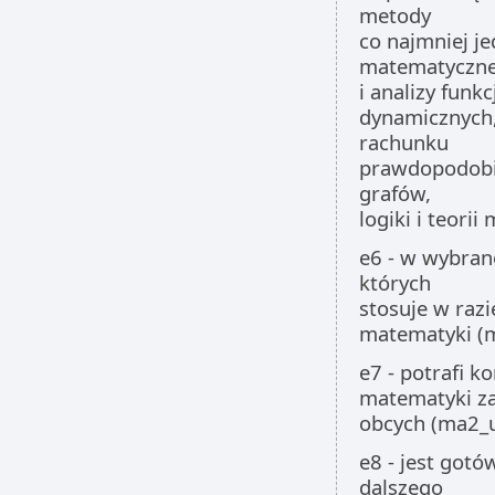
metody
co najmniej je
matematyczne
i analizy funk
dynamicznych, a
rachunku
prawdopodobień
grafów,
logiki i teori
e6 - w wybran
których
stosuje w razi
matematyki (
e7 - potrafi k
matematyki za
obcych (ma2_
e8 - jest gotó
dalszego