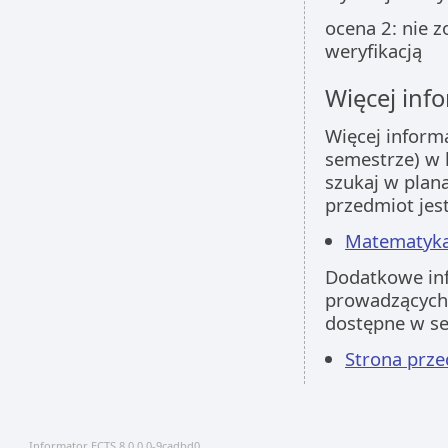
ocena 2: nie z
weryfikacją
Więcej info
Więcej inform
semestrze) w 
szukaj w plan
przedmiot jes
Matematyka 
Dodatkowe inf
prowadzących 
dostępne w s
Strona prz
Informator ECTS 8.0.0.0-9cadbd0