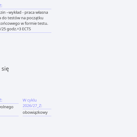
Z:
zin –wykład - praca własna
a do testów na początku
 końcowego w formie testu.
n/25 godz.=3 ECTS
 się
Z:
W cyklu
2026/27_Z:
wolnego
obowiązkowy