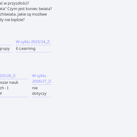
 w przyszłości?
ata" Czym jest koniec świata?
echświata. Jakie są możliwe
dy nie będzie?
W cyklu 2023/24_Z:
 grupy
E-Learning
025/26_Z:
W cyklu
2026/27_Z:
bszar nauk
h - I
nie
M
dotyczy