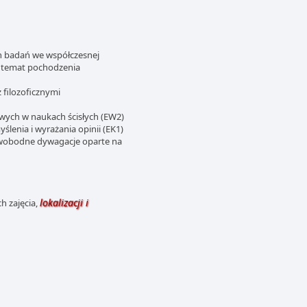
ch badań we współczesnej
a temat pochodzenia
 filozoficznymi
wych w naukach ścisłych (EW2)
lenia i wyrażania opinii (EK1)
 swobodne dywagacje oparte na
lokalizacji i
h zajęcia,