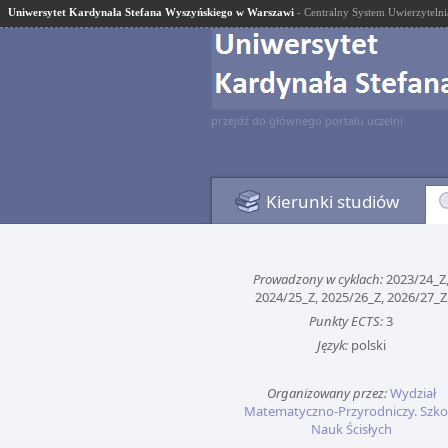
Uniwersytet Kardynała Stefana Wyszyńskiego w Warszawi
- Centralny System Uwierzytelni
przejdź do głównego portalu uczelni
Kierunki studiów
Prowadzony w cyklach:
2023/24_Z
2024/25_Z, 2025/26_Z, 2026/27_Z
Punkty ECTS:
3
Język:
polski
Organizowany przez:
Wydział
Matematyczno-Przyrodniczy. Szko
Nauk Ścisłych