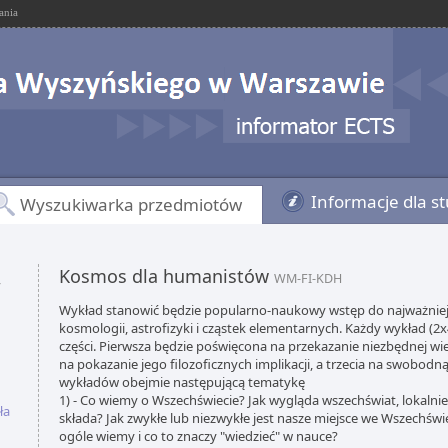
ania
Informacje dla s
Wyszukiwarka przedmiotów
Kosmos dla humanistów
,
WM-FI-KDH
Wykład stanowić będzie popularno-naukowy wstęp do najważniej
kosmologii, astrofizyki i cząstek elementarnych. Każdy wykład (2
części. Pierwsza będzie poświęcona na przekazanie niezbędnej w
na pokazanie jego filozoficznych implikacji, a trzecia na swobodn
wykładów obejmie następującą tematykę
1) - Co wiemy o Wszechświecie? Jak wygląda wszechświat, lokalnie 
ła
składa? Jak zwykłe lub niezwykłe jest nasze miejsce we Wszechświ
ogóle wiemy i co to znaczy "wiedzieć" w nauce?