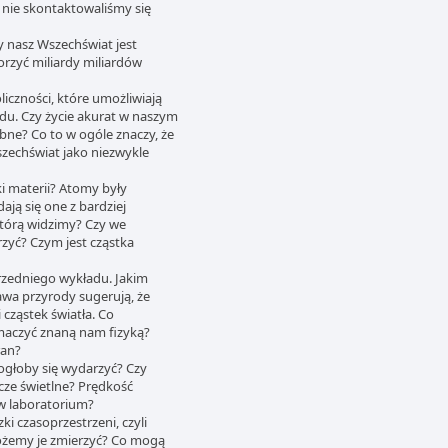
 nie skontaktowaliśmy się
y nasz Wszechświat jest
zyć miliardy miliardów
iczności, które umożliwiają
du. Czy życie akurat w naszym
ne? Co to w ogóle znaczy, że
zechświat jako niezwykle
ki materii? Atomy były
ają się one z bardziej
którą widzimy? Czy we
rzyć? Czym jest cząstka
rzedniego wykładu. Jakim
wa przyrody sugerują, że
cząstek światła. Co
maczyć znaną nam fizyką?
ran?
 mogłoby się wydarzyć? Czy
cze świetlne? Prędkość
 w laboratorium?
ki czasoprzestrzeni, czyli
możemy je zmierzyć? Co mogą