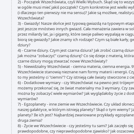
2) - Początek Wszechświata, czyli Wielki Wybuch. Skąd się to wsz
w ogóle musi mieć jakiś początek? Czym konkretnie jest wielki w
(i dlaczego ten pierwszy nie ma sensu)? Jakie są możliwe, realist
Wszechświata?
3) - Gwiazdy! Nasze słońce jest typową gwiazdą na typowym etap
jest jeszcze mnóstwo innych gwiazd. Cała menażeria zawiera w sob
przez miliardy lat, ja i giganty, które swoje paliwo wypalają w cią
biorą się gwiazdy? Jakie znamy ich rodzaje? Czym są białe karły, 
dziury?
4) - Czarne dziury. Czym jest czarna dziura? Jak zrobić czarną dzi
Jak można "zobaczyć" czarną dziurę? Co się dzieje z materią, któr
czarne dziury mogą stwarzać nowe Wszechświaty?
5) - Niewidzialny Wszechświat - ciemna materia, ciemna energia.
Wszechświecie stanowią nieznane nam formy materii i energii. Cz
to my jesteśmy ci "ciemni"? Czy istnieją całe światy stworzone z c
6) - Dodatkowe wymiary - czy Wszechświat na pewno jest trójwy
możemy przekonać się, że świat materialny ma 3 wymiary. Czy zaw
można by zobaczyć wiele wymiarów? Jak wyglądałoby życie z d
wymiarów?
7) - Egzoplanety - inne ziemie we Wszechświecie. Czy układ słone
naszej galaktyce, w którym istnieją planety? Skąd o tym wiemy? 
planety? Ile ich jest? Najbardziej zwariowane przykłady egzoplanet
druga ziemia?
8) - Życie we Wszechświecie - czy jesteśmy tu sami? Jak zaczęło się
prawdopodobne, czy nieprawdopodobne zjawisko? Jak oszacować, 