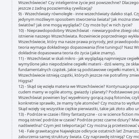
Wszechświecie? Czy inteligentne życie jest powszechne? Dlaczego
jeszcze z żadną pozaziemską cywilizacją?
9) - Wszechświaty równoległe - inne wszechświaty daleko stąd. Cz
jedynym możliwym sposobem stworzenia świata? Jak można stwor
światów? Jak one mogą wyglądać? Czy może być w nich życie?
10) - Nieprawdopodobny Wszechświat - niewiarygodne zbiegi okol
istnienie naszego Wszechświata. Rozwiniecie poprzedniego wykła
Wszechświecie, który ma nasze prawa przyrody, jest prawdopodob
teoria wymaga dokładnego dopasowania (fine tuningu)? Nasz Ws
dokładnie dopasowana teoria do życia (jakie znamy).
11) - Wszechświat w skali mikro - jak wyglądają najmniejsze cegieł
wymyślone jako niepodzielne cegiełki materii - dziś wiemy, że skład
fundamentalnych cząstek. Jakie są podstawowe cegiełki materii, 
Wszechświecie istnieją cząstki, których jeszcze nie potrafimy zmie
Higgsa?
12) - Skąd się wzięła materia we Wszechświecie? Kontynuacja pop
cudem mamy w ogóle atomy, gwiazdy i planety? Podstawowe pra
Wszechświat powinien być wypełniony gorącą zupą fotonów, czyli 
konkretnie sprawiło, że mamy tyle atomów? Czy można to wytłu
Skąd wzięły się wszystkie ciężkie pierwiastki, takie jak złoto albo u
13) - Podróże w czasie i filmy fantastyczne - co w science fiction
mogą istnieć podróże w czasie? Podróże przez czarne dziury? Mie
nadświetlna? Czym jest teleportacja? Czy można ją przetestować
14) - Fale grawitacyjne Największe odkrycie ostatnich lat! Zmarszcz
zaburzenia samej struktury świata. Czy naprawdę istnieją? Czy 