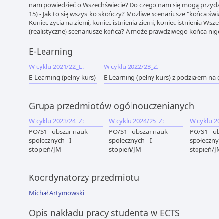
nam powiedzieć o Wszechświecie? Do czego nam się mogą przydać
15) - Jak to się wszystko skończy? Możliwe scenariusze "końca świ
Koniec życia na ziemi, koniec istnienia ziemi, koniec istnienia Wsz
(realistyczne) scenariusze końca? A może prawdziwego końca nig
E-Learning
W cyklu 2021/22_L:
W cyklu 2022/23_Z:
E-Learning (pełny kurs)
E-Learning (pełny kurs) z podziałem na
Grupa przedmiotów ogólnouczenianych
W cyklu 2023/24_Z:
W cyklu 2024/25_Z:
W cyklu 2
PO/S1 - obszar nauk
PO/S1 - obszar nauk
PO/S1 - o
społecznych - I
społecznych - I
społecznyc
stopień/JM
stopień/JM
stopień/J
Koordynatorzy przedmiotu
Michał Artymowski
Opis nakładu pracy studenta w ECTS