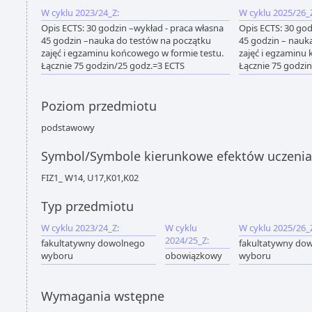
W cyklu 2023/24_Z:
W cyklu 2025/26_
Opis ECTS: 30 godzin –wykład - praca własna
Opis ECTS: 30 god
45 godzin –nauka do testów na początku
45 godzin – nauk
zajęć i egzaminu końcowego w formie testu.
zajęć i egzaminu
Łącznie 75 godzin/25 godz.=3 ECTS
Łącznie 75 godzi
Poziom przedmiotu
podstawowy
Symbol/Symbole kierunkowe efektów uczenia
FIZ1_ W14, U17,K01,K02
Typ przedmiotu
W cyklu 2023/24_Z:
W cyklu
W cyklu 2025/26_
2024/25_Z:
fakultatywny dowolnego
fakultatywny do
wyboru
obowiązkowy
wyboru
Wymagania wstępne