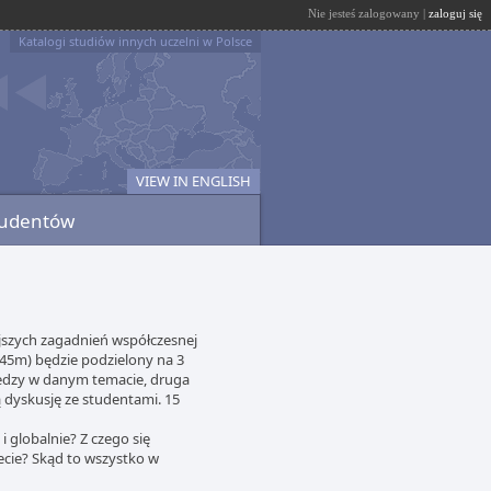
Nie jesteś zalogowany |
zaloguj się
Katalogi studiów innych uczelni w Polsce
VIEW IN ENGLISH
tudentów
szych zagadnień współczesnej
x45m) będzie podzielony na 3
iedzy w danym temacie, druga
ą dyskusję ze studentami. 15
i globalnie? Z czego się
ecie? Skąd to wszystko w