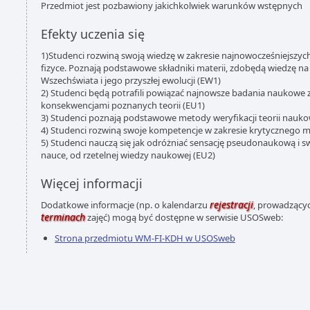
Przedmiot jest pozbawiony jakichkolwiek warunków wstępnych
Efekty uczenia się
1)Studenci rozwiną swoją wiedzę w zakresie najnowocześniejszy
fizyce. Poznają podstawowe składniki materii, zdobędą wiedzę n
Wszechświata i jego przyszłej ewolucji (EW1)
2) Studenci będą potrafili powiązać najnowsze badania naukowe z
konsekwencjami poznanych teorii (EU1)
3) Studenci poznają podstawowe metody weryfikacji teorii nauko
4) Studenci rozwiną swoje kompetencje w zakresie krytycznego myś
5) Studenci nauczą się jak odróżniać sensację pseudonaukową i
nauce, od rzetelnej wiedzy naukowej (EU2)
Więcej informacji
rejestracji
Dodatkowe informacje (np. o kalendarzu
, prowadzącyc
terminach
zajęć) mogą być dostępne w serwisie USOSweb:
Strona przedmiotu WM-FI-KDH w USOSweb