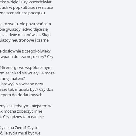
ystko wzięło? Czy Wszechświat
ybuch w popkulturze i w nauce
yczne scenariusze początku
ie rozwoju. Ale poza słońcem
ie gwiazdy ledwo tlące się
gu zaledwie milionów lat. Skąd
gwiazdy neutronowe i czarne
urę dosłownie z czegokolwiek?
a wpada do czarnej dziury? Czy
 95% energii we współczesnym
ym są? Skąd się wzięły? A może
iemnej materii?
miarowy? Na własne oczy
sze tak musiało być? Czy dziś
ostępem do dodatkowych
czny jest jedynym miejscem w
Jak można zobaczyć inne
. Czy gdzieś tam istnieje
 życie na Ziemi? Czy to
ile życia musi być we