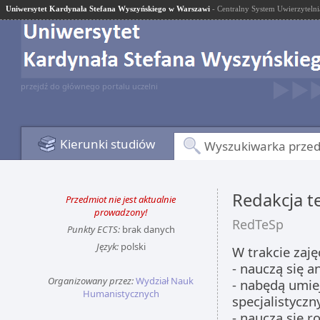
Uniwersytet Kardynała Stefana Wyszyńskiego w Warszawi
- Centralny System Uwierzytelni
przejdź do głównego portalu uczelni
Kierunki studiów
Wyszukiwarka prze
Redakcja t
Przedmiot nie jest aktualnie
prowadzony!
RedTeSp
Punkty ECTS:
brak danych
Język:
polski
W trakcie zaję
- nauczą się a
Organizowany przez:
Wydział Nauk
- nabędą umie
Humanistycznych
specjalistyczn
- nauczą się 