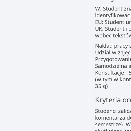
W: Student zna
identyfikować
EU: Student um
UK: Student r
wobec tekstów
Nakład pracy 
Udział w zajęc
Przygotowanie 
Samodzielna a
Konsultacje - 
(w tym w kont
35 g)
Kryteria oc
Studenci zali
komentarza do
semestrze). W
skutkująca ko