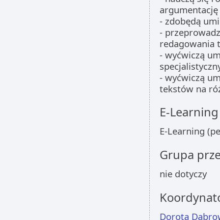
argumentację 
- zdobędą umi
- przeprowadz
redagowania t
- wyćwiczą um
specjalistyczn
- wyćwiczą um
tekstów na ró
E-Learning
E-Learning (p
Grupa prz
nie dotyczy
Koordynat
Dorota Dąbro