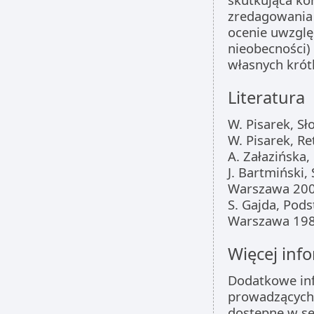
zredagowania
ocenie uwzglę
nieobecności) 
własnych krót
Literatura
W. Pisarek, S
W. Pisarek, R
A. Załazińska
J. Bartmiński
Warszawa 20
S. Gajda, Pod
Warszawa 19
Więcej info
Dodatkowe inf
prowadzących 
dostępne w s