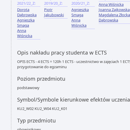
2021/22_Z:
2019/20_Z:
2020/21_Z:
Anna Wiśnicka
Dorota
Piotr
Agnieszka
Joanna Zajkowska
Dąbrowska
Jakubowski
Smaga
Magdalena Złocka
Agnieszka
Anna
Dąbrowska
Smaga
Wiśnicka
Anna
Wiśnicka
Opis nakładu pracy studenta w ECTS
OPIS ECTS - 4 ECTS = 120h 1 ECTS - uczestnictwo w zajęciach 1 ECTS
przygotowanie do egzaminu
Poziom przedmiotu
podstawowy
Symbol/Symbole kierunkowe efektów uczenia
KU2_W02 KU2_W04 KU2_K01
Typ przedmiotu
obowiązkowy