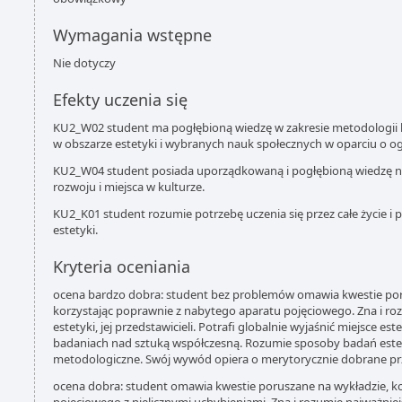
Wymagania wstępne
Nie dotyczy
Efekty uczenia się
KU2_W02 student ma pogłębioną wiedzę w zakresie metodologii
w obszarze estetyki i wybranych nauk społecznych w oparciu o o
KU2_W04 student posiada uporządkowaną i pogłębioną wiedzę na t
rozwoju i miejsca w kulturze.
KU2_K01 student rozumie potrzebę uczenia się przez całe życie i 
estetyki.
Kryteria oceniania
ocena bardzo dobra: student bez problemów omawia kwestie por
korzystając poprawnie z nabytego aparatu pojęciowego. Zna i roz
estetyki, jej przedstawicieli. Potrafi globalnie wyjaśnić miejsce est
badaniach nad sztuką współczesną. Rozumie sposoby badań estet
metodologiczne. Swój wywód opiera o merytorycznie dobrane pr
ocena dobra: student omawia kwestie poruszane na wykładzie, ko