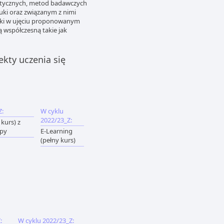
tetycznych, metod badawczych
tuki oraz związanym z nimi
tuki w ujęciu proponowanym
ą współczesną takie jak
ekty uczenia się
Z:
W cyklu
2022/23_Z:
 kurs) z
upy
E-Learning
(pełny kurs)
:
W cyklu 2022/23_Z: