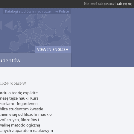
Nie jesteś zalogowany |
zaloguj się
Katalogi studiów innych uczelni w Polsce
VIEW IN ENGLISH
tudentów
II-2-ProbEst-W
iu o teorię explicite -
nezę tejże nauki. Kurs
icielami - Ingardenen,
bliża studentom kwestie
ienie się od filozofii i nauk o
oficznych, filozofów i
dwalinę metodologiczną
iązanych z aparatem naukowym