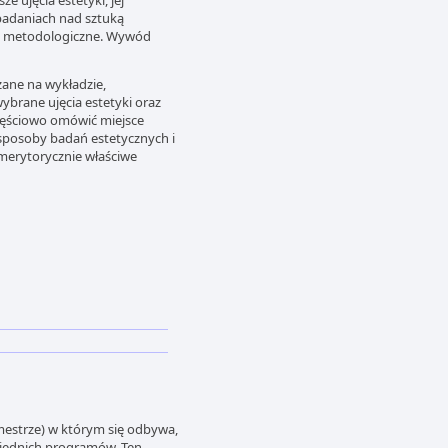
e ujęcia estetyki, jej
w badaniach nad sztuką
ia metodologiczne. Wywód
ane na wykładzie,
brane ujęcia estetyki oraz
częściowo omówić miejsce
 sposoby badań estetycznych i
merytorycznie właściwe
mestrze) w którym się odbywa,
wiednich programów. Ten