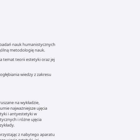
 badań nauk humanistycznych
gólną metodologię nauk.
emat teorii estetyki oraz jej
pogłębiania wiedzy z zakresu
uszane na wykładzie,
umie najważniejsze ujęcia
etyki i antyestetyki w
ycznych i różne ujęcia
zykłady.
rzystając z nabytego aparatu