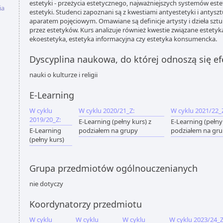
estetyki - przeżycia estetycznego, najważniejszych systemów es
ia
estetyki. Studenci zapoznani są z kwestiami antyestetyki i antysz
aparatem pojęciowym. Omawiane są definicje artysty i dzieła sz
przez estetyków. Kurs analizuje również kwestie związane estetyk
ekoestetyka, estetyka informacyjna czy estetyka konsumencka.
Dyscyplina naukowa, do której odnoszą się ef
nauki o kulturze i religii
E-Learning
W cyklu
W cyklu 2020/21_Z:
W cyklu 2021/22_
2019/20_Z:
E-Learning (pełny kurs) z
E-Learning (pełny
E-Learning
podziałem na grupy
podziałem na gr
(pełny kurs)
Grupa przedmiotów ogólnouczenianych
nie dotyczy
Koordynatorzy przedmiotu
W cyklu
W cyklu
W cyklu
W cyklu 2023/24_Z