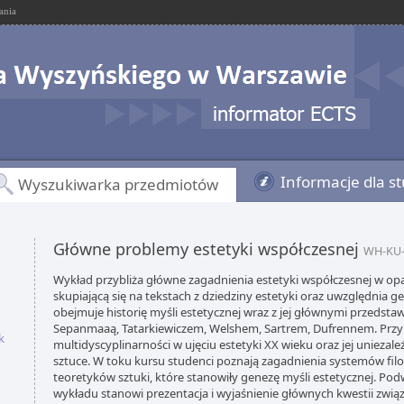
ania
Informacje dla s
Wyszukiwarka przedmiotów
Główne problemy estetyki współczesnej
WH-KU-
Wykład przybliża główne zagadnienia estetyki współczesnej w oparc
skupiającą się na tekstach z dziedziny estetyki oraz uwzględnia ge
obejmuje historię myśli estetycznej wraz z jej głównymi przedstaw
Sepanmaaą, Tatarkiewiczem, Welshem, Sartrem, Dufrennem. Przy
k
multidyscyplinarności w ujęciu estetyki XX wieku oraz jej uniezależn
sztuce. W toku kursu studenci poznają zagadnienia systemów filoz
teoretyków sztuki, które stanowiły genezę myśli estetycznej. Po
wykładu stanowi prezentacja i wyjaśnienie głównych kwestii zw