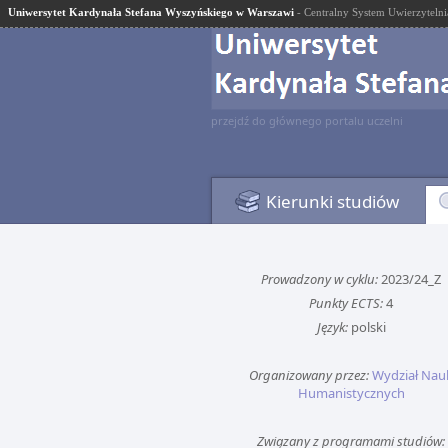
Uniwersytet Kardynała Stefana Wyszyńskiego w Warszawi
- Centralny System Uwierzytelni
przejdź do głównego portalu uczelni
Kierunki studiów
Prowadzony w cyklu:
2023/24_Z
Punkty ECTS:
4
Język:
polski
Organizowany przez:
Wydział Nau
Humanistycznych
Związany z programami studiów: