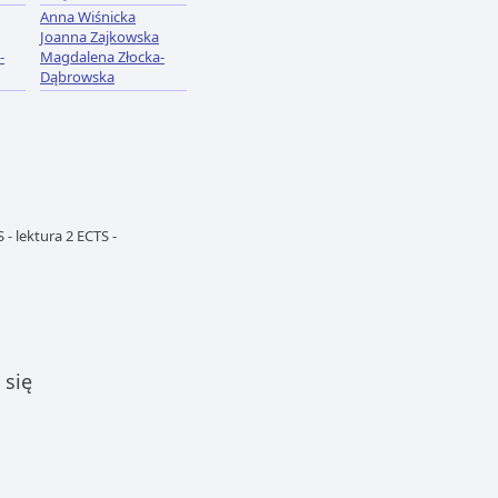
Anna Wiśnicka
Joanna Zajkowska
-
Magdalena Złocka-
Dąbrowska
 - lektura 2 ECTS -
 się