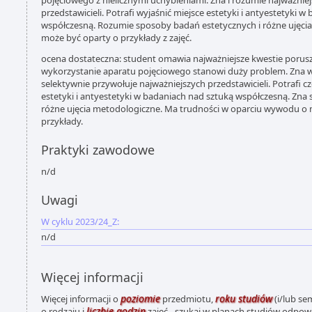
pojęciowego z nielicznymi uchybieniami. Zna i rozumie najważniejsz
przedstawicieli. Potrafi wyjaśnić miejsce estetyki i antyestetyki 
współczesną. Rozumie sposoby badań estetycznych i różne ujęc
może być oparty o przykłady z zajęć.
ocena dostateczna: student omawia najważniejsze kwestie porusz
wykorzystanie aparatu pojęciowego stanowi duży problem. Zna wy
selektywnie przywołuje najważniejszych przedstawicieli. Potrafi 
estetyki i antyestetyki w badaniach nad sztuką współczesną. Zna
różne ujęcia metodologiczne. Ma trudności w oparciu wywodu o 
przykłady.
Praktyki zawodowe
n/d
Uwagi
W cyklu 2023/24_Z:
n/d
Więcej informacji
poziomie
roku studiów
Więcej informacji o
przedmiotu,
(i/lub se
liczbie godzin
o rodzaju i
zajęć - szukaj w planach studiów odpo