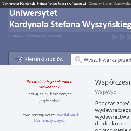
Uniwersytet Kardynała Stefana Wyszyńskiego w Warszawi
- Centralny System Uwierzytelni
przejdź do głównego portalu uczelni
Kierunki studiów
Wyszukiwarka prze
Współczes
Przedmiot nie jest aktualnie
prowadzony!
WspWyd
Punkty ECTS:
brak danych
Język:
polski
Podczas zajęć
wydawniczego
Organizowany przez:
Wydział Nauk
wydawnictwa. 
Humanistycznych
do druku (reda
opracowanie g