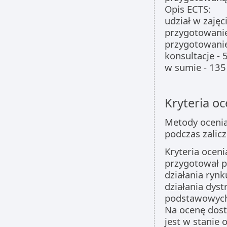
Opis ECTS:
udział w zajęc
przygotowanie
przygotowanie
konsultacje - 
w sumie - 135
Kryteria oc
Metody ocenia
podczas zalicz
Kryteria oceni
przygotował pr
działania ryn
działania dyst
podstawowych 
Na ocenę dost
jest w stanie