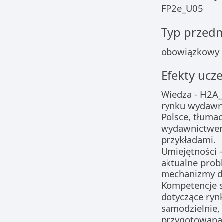
FP2e_U05
Typ przed
obowiązkowy
Efekty ucze
Wiedza - H2A
rynku wydawni
Polsce, tłuma
wydawnictwem 
przykładami.
Umiejętności -
aktualne pro
mechanizmy dzi
Kompetencje s
dotyczące ryn
samodzielnie,
przygotowaną 