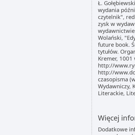
Ł. Gołębiewski
wydania późni
czytelnik", red
zysk w wydawn
wydawnictwie.
Wolański, "Ed
future book. 
tytułów. Organ
Kremer, 1001 
http://www.ryn
http://www.do
czasopisma (w
Wydawniczy, K
Literackie, Li
Więcej info
Dodatkowe inf