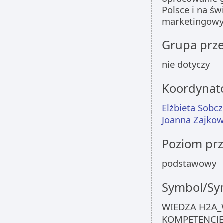
Polsce i na św
marketingowy
Grupa prz
nie dotyczy
Koordynat
Elżbieta Sobc
Joanna Zajko
Poziom pr
podstawowy
Symbol/Sym
WIEDZA H2A_
KOMPETENCJE