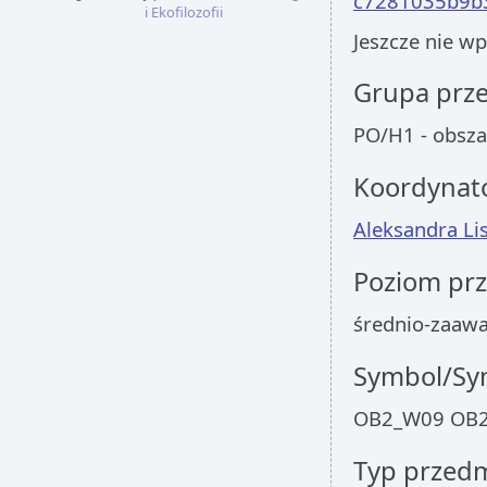
c7281035b9b
i Ekofilozofii
Jeszcze nie w
Grupa prz
PO/H1 - obsza
Koordynat
Aleksandra L
Poziom pr
średnio-zaaw
Symbol/Sym
OB2_W09 OB2
Typ przed