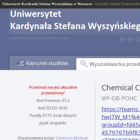
Uniwersytet Kardynała Stefana Wyszyńskiego w Warszawi
- Centralny System Uwierzytelni
przejdź do głównego portalu uczelni
Kierunki studiów
Wyszukiwarka prze
Chemical 
Przedmiot nie jest aktualnie
prowadzony!
WF-OB-POHC
Kod Erasmus:
07.2
Kod ISCED:
0532
https://team
Punkty ECTS:
brak danych
hwJ7W_M1%40
Język:
angielski
groupId=fd45
4579767b9f83
Organizowany przez:
Centrum Ekologii