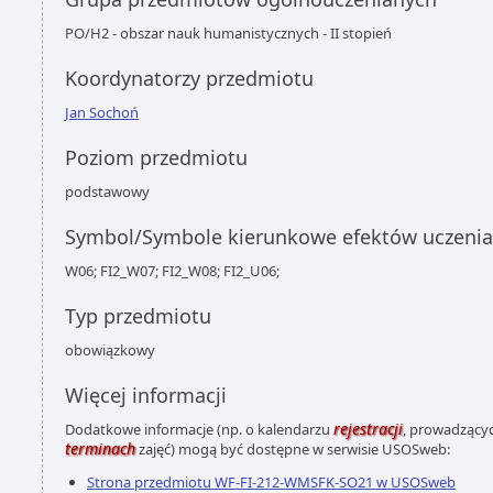
PO/H2 - obszar nauk humanistycznych - II stopień
Koordynatorzy przedmiotu
Jan Sochoń
Poziom przedmiotu
podstawowy
Symbol/Symbole kierunkowe efektów uczenia
W06; FI2_W07; FI2_W08; FI2_U06;
Typ przedmiotu
obowiązkowy
Więcej informacji
rejestracji
Dodatkowe informacje (np. o kalendarzu
, prowadzącyc
terminach
zajęć) mogą być dostępne w serwisie USOSweb:
Strona przedmiotu WF-FI-212-WMSFK-SO21 w USOSweb