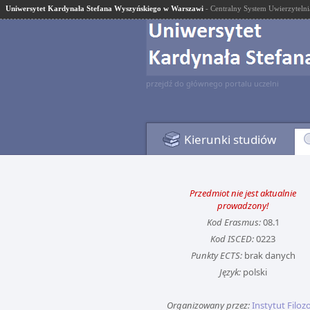
Uniwersytet Kardynała Stefana Wyszyńskiego w Warszawi
- Centralny System Uwierzytelni
przejdź do głównego portalu uczelni
Kierunki studiów
Przedmiot nie jest aktualnie
prowadzony!
Kod Erasmus:
08.1
Kod ISCED:
0223
Punkty ECTS:
brak danych
Język:
polski
Organizowany przez:
Instytut Filozo