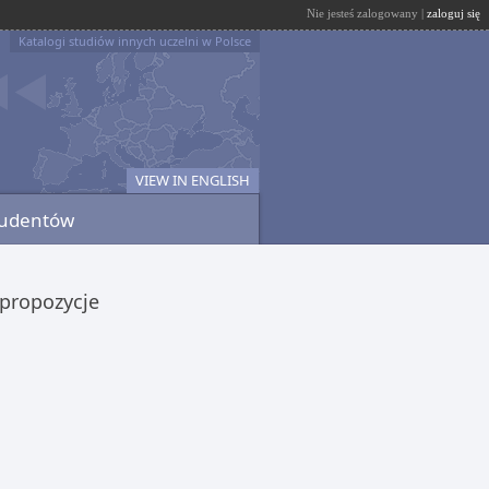
Nie jesteś zalogowany |
zaloguj się
Katalogi studiów innych uczelni w Polsce
VIEW IN ENGLISH
tudentów
 propozycje