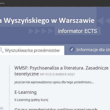
ania
Informacje dla s
Wyszukiwarka przedmiotów
WMSF: Psychoanaliza a literatura. Zasadnicze
teoretyczne
WF-FI-212-WMSFK-SO21
Jeszcze nie wprowadzono opisu dla tego przedmiotu...
E-Learning
E-Learning (pełny kurs)
fii
Grupa przedmiotów ogólnouczenianych