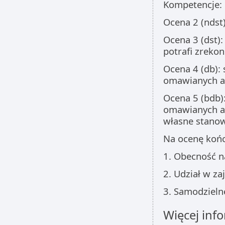
Kompetencje:
Ocena 2 (ndst)
Ocena 3 (dst):
potrafi zrek
Ocena 4 (db):
omawianych au
Ocena 5 (bdb)
omawianych aut
własne stano
Na ocenę końc
1. Obecność n
2. Udział w za
3. Samodzieln
Więcej info