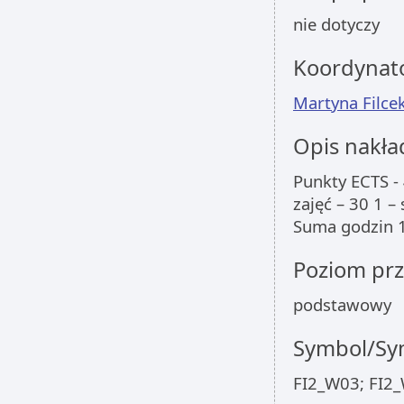
nie dotyczy
Koordynat
Martyna Filce
Opis nakła
Punkty ECTS - 
zajęć – 30 1 
Suma godzin 1
Poziom pr
podstawowy
Symbol/Sym
FI2_W03; FI2_