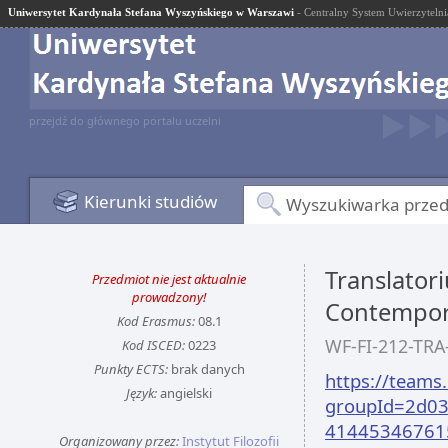
Uniwersytet Kardynała Stefana Wyszyńskiego w Warszawi
- Centralny System Uwierzytelni
przejdź do głównego portalu uczelni
Kierunki studiów
Wyszukiwarka prze
Translatori
Przedmiot nie jest aktualnie
prowadzony!
Contempora
Kod Erasmus:
08.1
WF-FI-212-TRA
Kod ISCED:
0223
Punkty ECTS:
brak danych
https://team
Język:
angielski
groupId=2d03
41445346761
Organizowany przez:
Instytut Filozofii