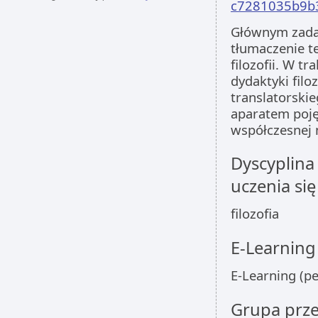
c7281035b9b
Głównym zada
tłumaczenie t
filozofii. W t
dydaktyki filo
translatorskie
aparatem poj
współczesnej m
Dyscyplina
uczenia się
filozofia
E-Learning
E-Learning (pe
Grupa prz