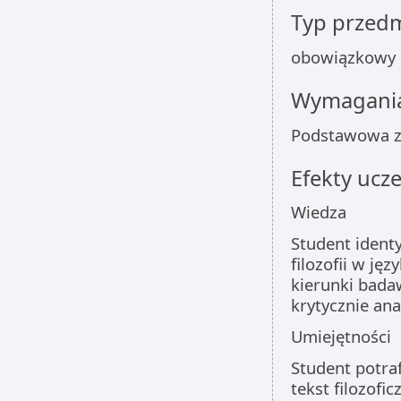
Typ przed
obowiązkowy
Wymagania
Podstawowa zna
Efekty ucze
Wiedza
Student ident
filozofii w ję
kierunki badaw
krytycznie an
Umiejętności
Student potra
tekst filozofic