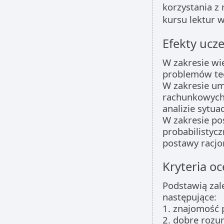
korzystania z 
kursu lektur w
Efekty ucze
W zakresie wie
problemów teo
W zakresie um
rachunkowych
analizie sytua
W zakresie po
probabilistyc
postawy racjo
Kryteria oc
Podstawią zale
następujące:
1. znajomość p
2. dobre rozu