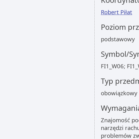
Koordynat
Robert Piłat
Poziom pr
podstawowy
Symbol/Sym
FI1_W06; FI1_
Typ przed
obowiązkowy
Wymagania
Znajomość pod
narzędzi rach
problemów zwi