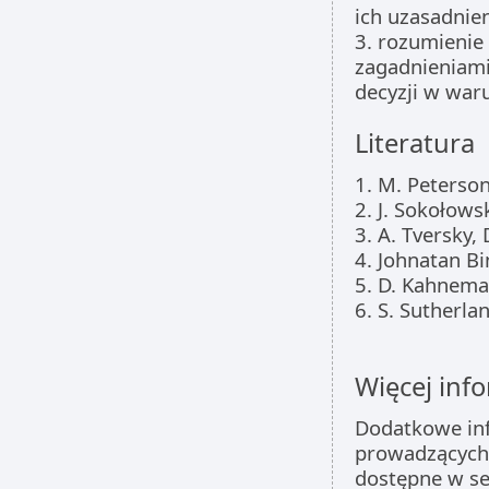
ich uzasadni
3. rozumienie
zagadnieniami
decyzji w war
Literatura
1. M. Peterson
2. J. Sokołows
3. A. Tversky,
4. Johnatan B
5. D. Kahnema
6. S. Sutherlan
Więcej info
Dodatkowe inf
prowadzących 
dostępne w s