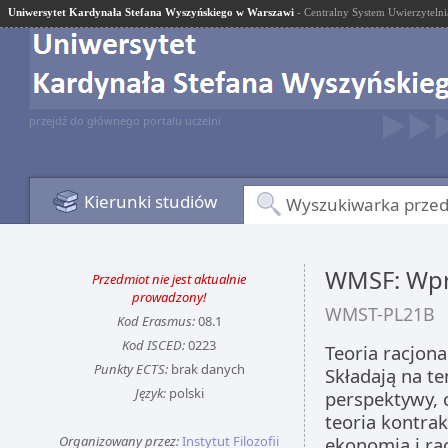
Uniwersytet Kardynała Stefana Wyszyńskiego w Warszawi
- Centralny System Uwierzytelni
przejdź do głównego portalu uczelni
Kierunki studiów
Wyszukiwarka prze
WMSF: Wpro
Przedmiot nie jest aktualnie
prowadzony!
WMST-PL21B
Kod Erasmus:
08.1
Kod ISCED:
0223
Teoria racjona
Punkty ECTS:
brak danych
Składają na te
Język:
polski
perspektywy, c
teoria kontra
Organizowany przez:
Instytut Filozofii
ekonomią i r