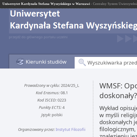
Uniwersytet Kardynała Stefana Wyszyńskiego w Warszawi
- Centralny System Uwierzytelni
przejdź do głównego portalu uczelni
Kierunki studiów
Wyszukiwarka prze
WMSF: Opowi
Prowadzony w cyklu:
2024/25_L
Kod Erasmus:
08.1
doskonały
Kod ISCED:
0223
Wykład opisuje
Punkty ECTS:
4
w myśli religij
Język:
polski
doskonałych je
filologicznym,
Organizowany przez:
Instytut Filozofii
znalezieniu j