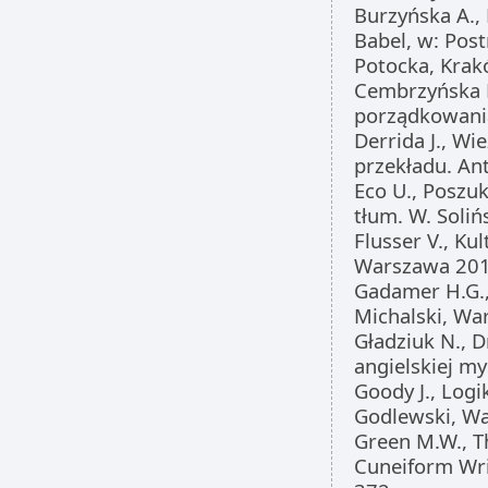
Burzyńska A.,
Babel, w: Pos
Potocka, Krak
Cembrzyńska P
porządkowania
Derrida J., Wi
przekładu. An
Eco U., Poszu
tłum. W. Soli
Flusser V., Kul
Warszawa 201
Gadamer H.G.,
Michalski, Wa
Gładziuk N., 
angielskiej my
Goody J., Logi
Godlewski, W
Green M.W., T
Cuneiform Writ