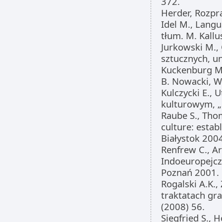
372.
Herder, Rozpr
Idel M., Lang
tłum. M. Kall
Jurkowski M.,
sztucznych, u
Kuckenburg M.
B. Nowacki, 
Kulczycki E.,
kulturowym, „
Raube S., Thom
culture: estab
Białystok 200
Renfrew C., A
Indoeuropejcz
Poznań 2001.
Rogalski A.K.
traktatach gra
(2008) 56.
Siegfried S., H