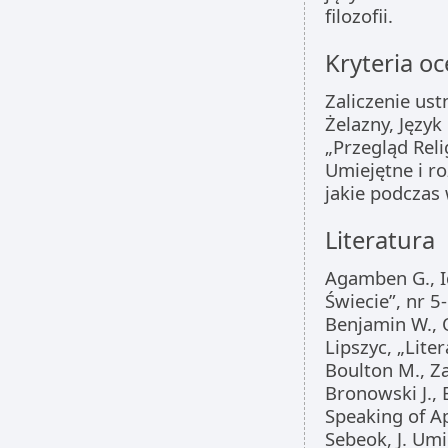
filozofii.
Kryteria oc
Zaliczenie ust
Żelazny, Język
„Przegląd Reli
Umiejętne i r
jakie podczas
Literatura
Agamben G., Id
Świecie”, nr 5
Benjamin W., O
Lipszyc, „Lite
Boulton M., Z
Bronowski J.,
Speaking of Ap
Sebeok, J. Um