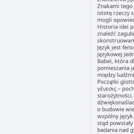
Znakami tego j
istotę rzeczy 
mogli opowied
Historia idei 
znaleźć zagub
skonstruowani
Język jest fe
językowej jedn
Babel, która d
pomieszania j
między ludźmi
Początki glott
γένεσις – poch
starożytności.
dźwiękonaślad
o budowie wież
wspólny język 
stąd powstały
badania nad g