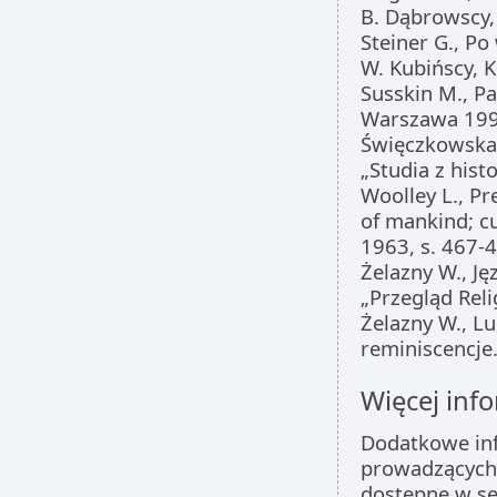
B. Dąbrowscy
Steiner G., Po
W. Kubińscy, 
Susskin M., P
Warszawa 199
Święczkowska 
„Studia z histo
Woolley L., Pr
of mankind; cu
1963, s. 467-
Żelazny W., Ję
„Przegląd Reli
Żelazny W., Lu
reminiscencje
Więcej info
Dodatkowe inf
prowadzących 
dostępne w s