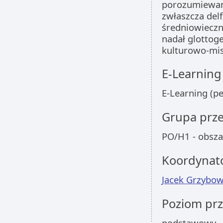
porozumiewani
zwłaszcza delf
średniowieczn
nadał glottoge
kulturowo-mis
E-Learning
E-Learning (p
Grupa prz
PO/H1 - obsza
Koordynat
Jacek Grzybow
Poziom pr
podstawowy