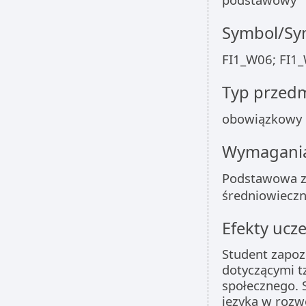
Symbol/Sym
FI1_W06; FI1_
Typ przed
obowiązkowy
Wymagania
Podstawowa zna
średniowieczn
Efekty ucze
Student zapoz
dotyczącymi tz
społecznego. 
języka w rozwo