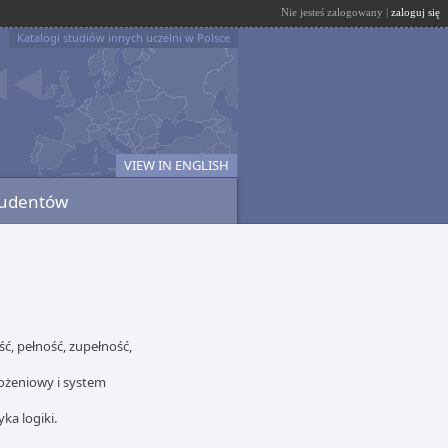
Nie jesteś zalogowany |
zaloguj się
Katalogi studiów innych uczelni w Polsce
VIEW IN ENGLISH
tudentów
ć, pełność, zupełność,
łożeniowy i system
ka logiki.