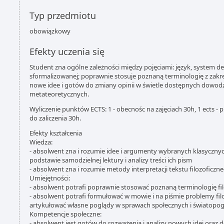
Typ przedmiotu
obowiązkowy
Efekty uczenia się
Student zna ogólne zależności między pojęciami: język, system de
sformalizowanej; poprawnie stosuje poznaną terminologię z zakre
nowe idee i gotów do zmiany opinii w świetle dostępnych dowod
metateoretycznych.
Wyliczenie punktów ECTS: 1 - obecnośc na zajęciach 30h, 1 ects - 
do zaliczenia 30h.
Efekty kształcenia
Wiedza:
- absolwent zna i rozumie idee i argumenty wybranych klasycznyc
podstawie samodzielnej lektury i analizy treści ich pism
- absolwent zna i rozumie metody interpretacji tekstu filozoficzn
Umiejętności:
- absolwent potrafi poprawnie stosować poznaną terminologię fi
- absolwent potrafi formułować w mowie i na piśmie problemy filo
artykułować własne poglądy w sprawach społecznych i światopo
Kompetencje społeczne:
- absolwent jest gotów do rozważenia i analizy nowych idei oraz 