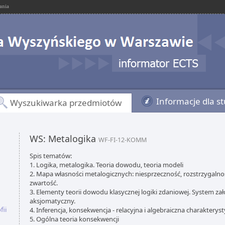
ania
Informacje dla s
Wyszukiwarka przedmiotów
WS: Metalogika
WF-FI-12-KOMM
Spis tematów:
1. Logika, metalogika. Teoria dowodu, teoria modeli
2. Mapa własności metalogicznych: niesprzeczność, rozstrzygalnoś
zwartość.
3. Elementy teorii dowodu klasycznej logiki zdaniowej. System za
aksjomatyczny.
fii
4. Inferencja, konsekwencja - relacyjna i algebraiczna charakterysty
5. Ogólna teoria konsekwencji