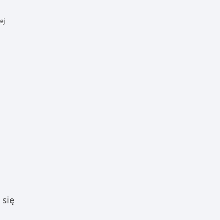
ej
 się