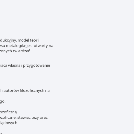
dukcyjny, model teorii
su metalogiki; jest otwarty na
zonych twierdzeń
praca własna i przygotowanie
h autorów filozoficznych na
ego.
lozoficzną
zoficzne, stawiać tezy oraz
glądowych.
do