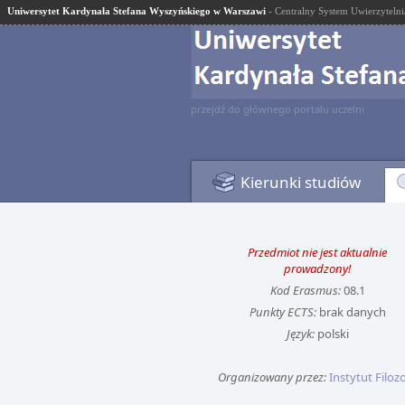
Uniwersytet Kardynała Stefana Wyszyńskiego w Warszawi
- Centralny System Uwierzytelni
przejdź do głównego portalu uczelni
Kierunki studiów
Przedmiot nie jest aktualnie
prowadzony!
Kod Erasmus:
08.1
Punkty ECTS:
brak danych
Język:
polski
Organizowany przez:
Instytut Filozo