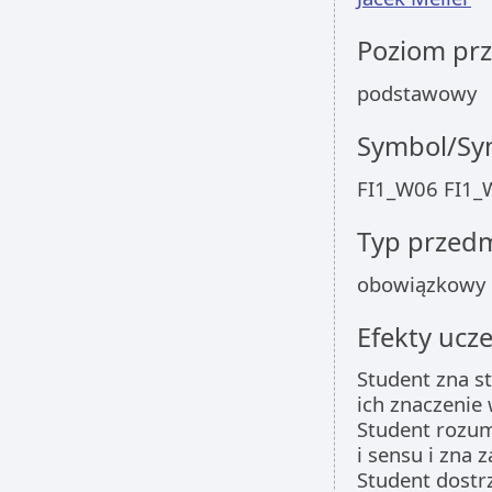
Poziom pr
podstawowy
Symbol/Sym
FI1_W06 FI1_
Typ przed
obowiązkowy
Efekty ucze
Student zna s
ich znaczenie
Student rozumi
i sensu i zna 
Student dostr