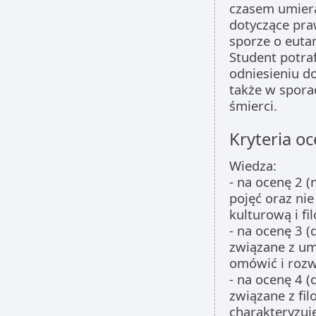
czasem umiera
dotyczące pra
sporze o euta
Student potra
odniesieniu do
także w spora
śmierci.
Kryteria oc
Wiedza:
- na ocenę 2 
pojęć oraz ni
kulturową i fi
- na ocenę 3 (
związane z umi
omówić i rozw
- na ocenę 4 (
związane z fil
charakteryzuj