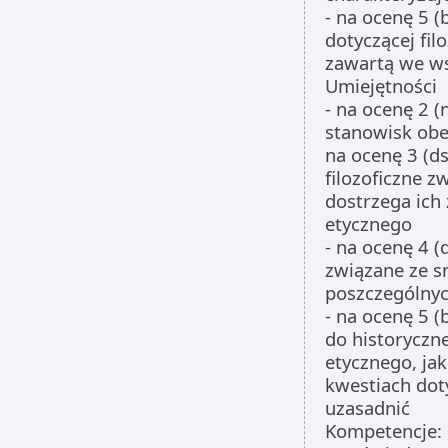
- na ocenę 5 (
dotyczącej fil
zawartą we w
Umiejętności
- na ocenę 2 (
stanowisk obe
na ocenę 3 (ds
filozoficzne z
dostrzega ich 
etycznego
- na ocenę 4 (
związane ze s
poszczególnyc
- na ocenę 5 (
do historyczn
etycznego, ja
kwestiach dot
uzasadnić
Kompetencje: