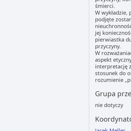
śmierci.
W wykładzie, 
podjęte zosta
nieuchronność
jej koniecznoś
pierwiastka d
przyczyny.
W rozważaniac
aspekt etyczn
interpretację 
stosunek do os
rozumienie „p
Grupa prz
nie dotyczy
Koordynat
Jacek Meller