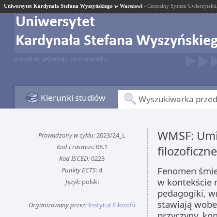
Uniwersytet Kardynała Stefana Wyszyńskiego w Warszawi
- Centralny System Uwierzytelni
przejdź do głównego portalu uczelni
Kierunki studiów
Wyszukiwarka prze
WMSF: Umie
Prowadzony w cyklu:
2023/24_L
Kod Erasmus:
08.1
filozoficzn
Kod ISCED:
0223
Fenomen śmier
Punkty ECTS:
4
w kontekście m
Język:
polski
pedagogiki, wre
stawiają wobec
Organizowany przez:
Instytut Filozofii
przyczyny, kon