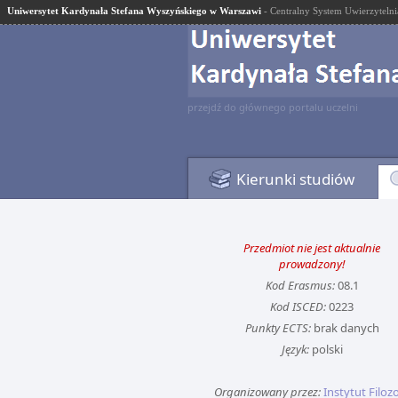
Uniwersytet Kardynała Stefana Wyszyńskiego w Warszawi
- Centralny System Uwierzytelni
przejdź do głównego portalu uczelni
Kierunki studiów
Przedmiot nie jest aktualnie
prowadzony!
Kod Erasmus:
08.1
Kod ISCED:
0223
Punkty ECTS:
brak danych
Język:
polski
Organizowany przez:
Instytut Filozo