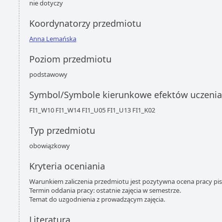
nie dotyczy
Koordynatorzy przedmiotu
Anna Lemańska
Poziom przedmiotu
podstawowy
Symbol/Symbole kierunkowe efektów uczenia
FI1_W10 FI1_W14 FI1_U05 FI1_U13 FI1_K02
Typ przedmiotu
obowiązkowy
Kryteria oceniania
Warunkiem zaliczenia przedmiotu jest pozytywna ocena pracy pi
Termin oddania pracy: ostatnie zajęcia w semestrze.
Temat do uzgodnienia z prowadzącym zajęcia.
Literatura