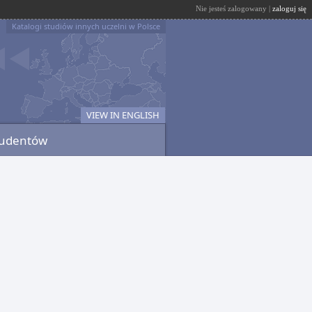
Nie jesteś zalogowany |
zaloguj się
Katalogi studiów innych uczelni w Polsce
VIEW IN ENGLISH
tudentów