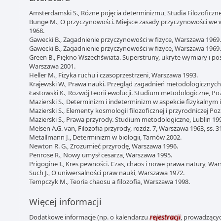
Amsterdamski S., Różne pojęcia determinizmu, Studia Filozoficzne n
Bunge M., O przyczynowości. Miejsce zasady przyczynowości we 
1968.
Gawecki B., Zagadnienie przyczynowości w fizyce, Warszawa 1969.
Gawecki B., Zagadnienie przyczynowości w fizyce, Warszawa 1969.
Green B., Piękno Wszechświata. Superstruny, ukryte wymiary i pos
Warszawa 2001.
Heller M., Fizyka ruchu i czasoprzestrzeni, Warszawa 1993.
Krajewski W., Prawa nauki. Przegląd zagadnień metodologicznych
Łastowski K., Rozwój teorii ewolucji. Studium metodologiczne, Po
Mazierski S., Determinizm i indeterminizm w aspekcie fizykalnym i
Mazierski S., Elementy kosmologii filozoficznej i przyrodniczej Po
Mazierski S., Prawa przyrody. Studium metodologiczne, Lublin 19
Melsen A.G. van, Filozofia przyrody, rozdz. 7, Warszawa 1963, ss. 3
Metallmann J., Determinizm w biologii, Tarnów 2002.
Newton R. G., Zrozumieć przyrodę, Warszawa 1996.
Penrose R., Nowy umysł cesarza, Warszawa 1995.
Prigogine I., Kres pewności. Czas, chaos i nowe prawa natury, Wa
Such J., O uniwersalności praw nauki, Warszawa 1972.
Tempczyk M., Teoria chaosu a filozofia, Warszawa 1998.
Więcej informacji
rejestracji
Dodatkowe informacje (np. o kalendarzu
, prowadzącyc