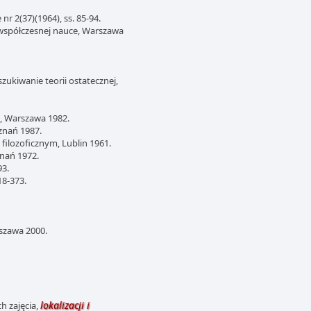
r 2(37)(1964), ss. 85-94.
współczesnej nauce, Warszawa
zukiwanie teorii ostatecznej,
, Warszawa 1982.
znań 1987.
 filozoficznym, Lublin 1961.
znań 1972.
93.
18-373.
rszawa 2000.
lokalizacji i
h zajęcia,