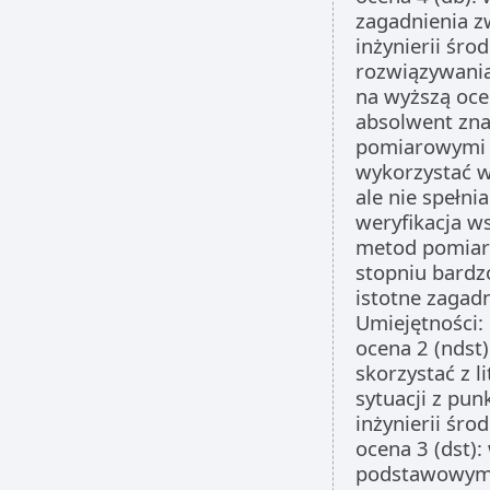
zagadnienia 
inżynierii śro
rozwiązywania
na wyższą ocen
absolwent zna
pomiarowymi s
wykorzystać w
ale nie spełni
weryfikacja w
metod pomiar
stopniu bardz
istotne zagad
Umiejętności:
ocena 2 (ndst)
skorzystać z l
sytuacji z pu
inżynierii śro
ocena 3 (dst):
podstawowym z