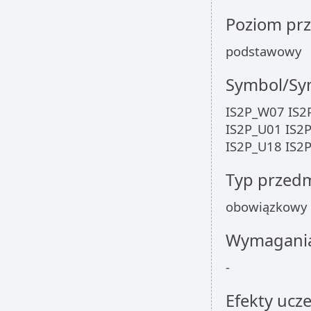
Poziom pr
podstawowy
Symbol/Sym
IS2P_W07 IS2
IS2P_U01 IS2
IS2P_U18 IS2
Typ przed
obowiązkowy
Wymagania
-
Efekty ucze