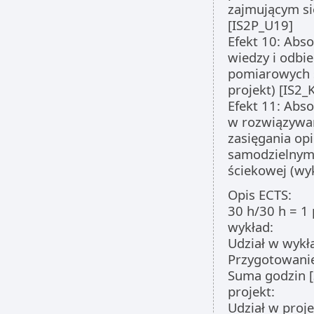
zajmującym si
[IS2P_U19]
Efekt 10: Abs
wiedzy i odbi
pomiarowych s
projekt) [IS2_
Efekt 11: Abs
w rozwiązywa
zasięgania op
samodzielnym
ściekowej (wyk
Opis ECTS:
30 h/30 h = 1
wykład:
Udział w wykła
Przygotowanie
Suma godzin [
projekt:
Udział w proje