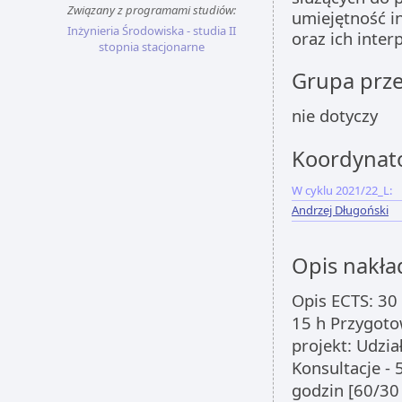
Związany z programami studiów:
umiejętność i
Inżynieria Środowiska - studia II
oraz ich inter
stopnia stacjonarne
Grupa prz
nie dotyczy
Koordynat
W cyklu 2021/22_L:
Andrzej Długoński
Opis nakła
Opis ECTS: 30 
15 h Przygoto
projekt: Udzia
Konsultacje - 
godzin [60/30 