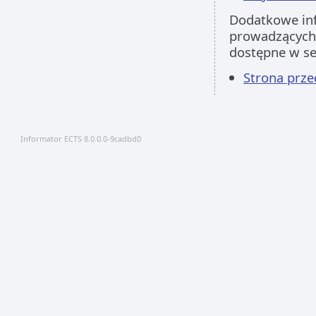
Dodatkowe inf
prowadzących 
dostępne w s
Strona prz
Informator ECTS 8.0.0.0-9cadbd0