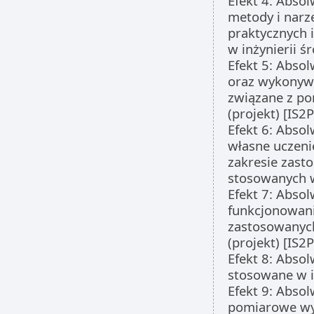
Efekt 4: Abso
metody i narz
praktycznych
w inżynierii ś
Efekt 5: Abso
oraz wykonywa
związane z po
(projekt) [IS2
Efekt 6: Absol
własne uczeni
zakresie zas
stosowanych w
Efekt 7: Absol
funkcjonowani
zastosowanyc
(projekt) [IS2
Efekt 8: Abso
stosowane w i
Efekt 9: Abso
pomiarowe wy