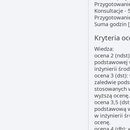
Przygotowanie
Konsultacje - 
Przygotowanie 
Suma godzin [
Kryteria oc
Wiedza:
ocena 2 (ndst)
podstawowej 
inżynierii śro
ocena 3 (dst):
zaledwie pod
stosowanych w 
wyższą ocenę.
ocena 3,5 (dst
podstawową w
w inżynierii ś
ocenę.
ocena 4 (db):