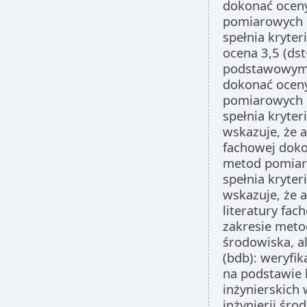
dokonać oceny
pomiarowych s
spełnia kryte
ocena 3,5 (dst
podstawowym z
dokonać oceny
pomiarowych s
spełnia kryter
wskazuje, że a
fachowej doko
metod pomiaro
spełnia kryter
wskazuje, że 
literatury fa
zakresie meto
środowiska, al
(bdb): weryfik
na podstawie 
inżynierskich
inżynierii śro