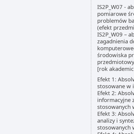
IS2P_W07 - ab
pomiarowe śro
problemów ba
(efekt przedm
IS2P_W09 – ab
zagadnienia 
komputerowe
środowiska pr
przedmiotowy
[rok akademic
Efekt 1: Abso
stosowane w i
Efekt 2: Abso
informacyjne
stosowanych w
Efekt 3: Abso
analizy i syn
stosowanych w