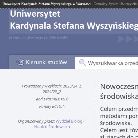
Uniwersytet Kardynała Stefana Wyszyńskiego w Warszawi
- Centralny System Uwierzytelni
przejdź do głównego portalu uczelni
Kierunki studiów
Wyszukiwarka prze
Nowoczesn
Prowadzony w cyklach:
2023/24_Z,
2024/25_Z
środowisk
Kod Erasmus:
09.6
Punkty ECTS:
1
Celem przedm
metodami pom
Organizowany przez:
Wydział Biologii i
środowiska.
Nauk o Środowisku
Celem jest ró
służących do