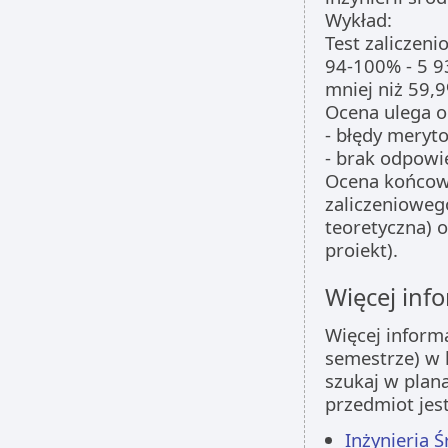
Wykład:
Test zaliczeni
94-100% - 5 9
mniej niż 59
Ocena ulega o
- błędy meryt
- brak odpowi
Ocena końcowa
zaliczenioweg
teoretyczna) o
proiekt).
Więcej info
Więcej inform
semestrze) w 
szukaj w plan
przedmiot jes
Inżynieria Ś