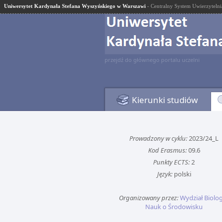
Uniwersytet Kardynała Stefana Wyszyńskiego w Warszawi
- Centralny System Uwierzytelni
przejdź do głównego portalu uczelni
Kierunki studiów
Prowadzony w cyklu:
2023/24_L
Kod Erasmus:
09.6
Punkty ECTS:
2
Język:
polski
Organizowany przez:
Wydział Biologi
Nauk o Środowisku