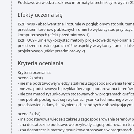
Podstawowa wiedza z zakresu informatyki, technik cyfrowych i GI
Efekty uczenia się
IS2P_W09 - absolwent zna i rozumie w pogłębionym stopniu te
przestrzeni terenów publicznych i umie to wykorzystać przy uży
komputerowych (efekt przedmiotowy 1)
IS2P_U09 - umie wykorzystać metody projektowe do wykonania
przestrzeni i dostrzegać ich różne aspekty w wykorzystaniu i dalsz
projektowego (efekt przedmiotowy 2)
Kryteria oceniania
Kryteria oceniania:
ocena 2 (ndst)
- nie ma podstawowej wiedzy z zakresu zagospodarowania teren
- nie zna podstawowych przykładów zagospodarowania terenów 
- nie zna metod rysunkowych stosowanych w programach grafic
- nie potrafi posługiwać się i wykonać rysunku technicznego w ce
przedstawienia danych inżynierskich zgodnych z obowiązującym
ocena 3 (dst)
- ma podstawową wiedzę z zakresu zagospodarowania terenów p
- zna dostatecznie podstawowe przykłady zagospodarowania ter
- zna dostatecznie metody rysunkowe stosowane w programach g