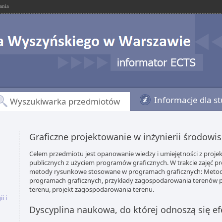
ania
Informacje dla s
Wyszukiwarka przedmiotów
Graficzne projektowanie w inżynierii środowi
Celem przedmiotu jest opanowanie wiedzy i umiejętności z proje
publicznych z użyciem programów graficznych. W trakcie zajęć p
metody rysunkowe stosowane w programach graficznych: Meto
programach graficznych, przykłady zagospodarowania terenów p
terenu, projekt zagospodarowania terenu.
i i
Dyscyplina naukowa, do której odnoszą się ef