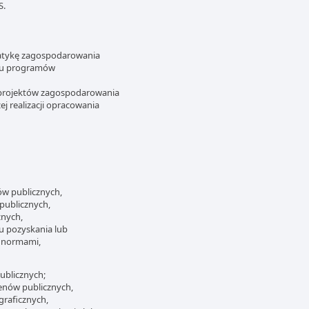
S.
matykę zagospodarowania
ciu programów
 projektów zagospodarowania
ej realizacji opracowania
ów publicznych,
publicznych,
znych,
lu pozyskania lub
i normami,
ublicznych;
enów publicznych,
raficznych,