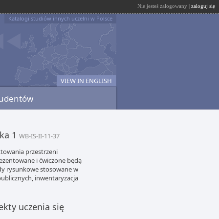
Nie jesteś zalogowany |
zaloguj się
Katalogi studiów innych uczelni w Polsce
VIEW IN ENGLISH
tudentów
ska 1
WB-IS-II-11-37
ktowania przestrzeni
rezentowane i ćwiczone będą
dy rysunkowe stosowane w
ublicznych, inwentaryzacja
ekty uczenia się