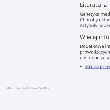
Literatura
Genetyka medy
Choroby układ
Artykuły nauk
Więcej info
Dodatkowe inf
prowadzących 
dostępne w s
Strona prz
Informator ECTS 8.0.0.0-9cadbd0