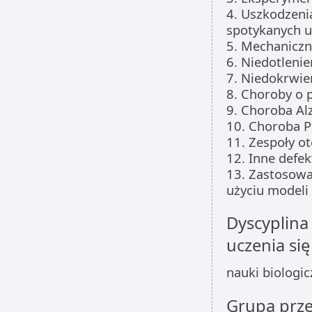
4. Uszkodzeni
spotykanych 
5. Mechaniczn
6. Niedotlenie
7. Niedokrwie
8. Choroby o 
9. Choroba Al
10. Choroba P
11. Zespoły o
12. Inne defe
13. Zastosow
użyciu modeli
Dyscyplina
uczenia się
nauki biologi
Grupa prz