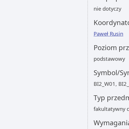
nie dotyczy
Koordynat
Paweł Rusin
Poziom pr
podstawowy
Symbol/Sym
BI2_W01, BI2
Typ przed
fakultatywny
Wymagania