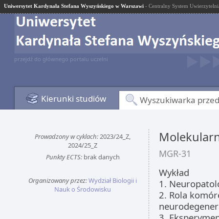
Uniwersytet Kardynała Stefana Wyszyńskiego w Warszawi
- Centralny System Uwierzytelni
przejdź do głównego portalu uczelni
Kierunki studiów
Wyszukiwarka prze
Molekular
Prowadzony w cyklach:
2023/24_Z,
2024/25_Z
MGR-31
Punkty ECTS:
brak danych
Wykład
Organizowany przez:
Wydział Biologii i
1. Neuropato
Nauk o Środowisku
2. Rola komór
neurodegener
3. Eksperymen