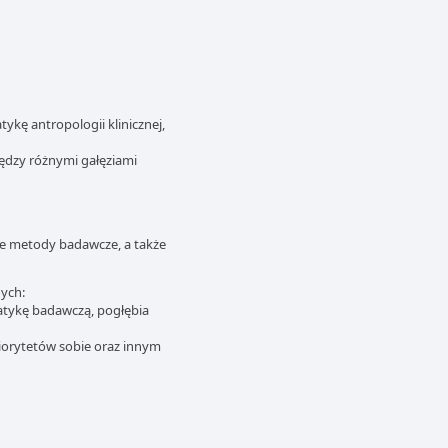
kę antropologii klinicznej,
ędzy różnymi gałęziami
ne metody badawcze, a także
nych:
atykę badawczą, pogłębia
iorytetów sobie oraz innym