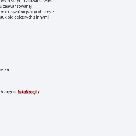
ębionym stopniu zaawansowane
esu zaawansowanej
umie najważniejsze problemy z
auk biologicznych z innymi
dmiotu.
lokalizacji i
h zajęcia,