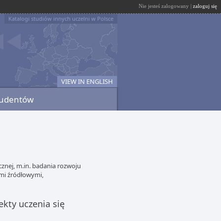
Nie jesteś zalogowany |
zaloguj się
Katalogi studiów innych uczelni w Polsce
VIEW IN ENGLISH
tudentów
nej, m.in. badania rozwoju
ami źródłowymi,
ekty uczenia się