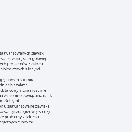
u zaawansowanych zjawisk i
aawansowanej szczegółowej
jszych problemów z zakresu
 biologicznych z innymi
pogłębionym stopniu
dnienia z zakresu
podstawowym zna i rozumie
 zna wzajemne powiązania nauk
mi ścisłymi
pniu zaawansowane zjawiska i
nsowanej szczegółowej wiedzy
sze problemy z zakresu
ogicznych z innymi