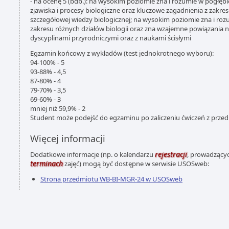
- na ocenę 5 (bdb.): na wysokim poziomie zna i rozumie w pogł
zjawiska i procesy biologiczne oraz kluczowe zagadnienia z zakr
szczegółowej wiedzy biologicznej; na wysokim poziomie zna i roz
zakresu różnych działów biologii oraz zna wzajemne powiązania n
dyscyplinami przyrodniczymi oraz z naukami ścisłymi
Egzamin końcowy z wykładów (test jednokrotnego wyboru):
94-100% - 5
93-88% - 4,5
87-80% - 4
79-70% - 3,5
69-60% - 3
mniej niż 59,9% - 2
Student może podejść do egzaminu po zaliczeniu ćwiczeń z prze
Więcej informacji
rejestracji
Dodatkowe informacje (np. o kalendarzu
, prowadzącyc
terminach
zajęć) mogą być dostępne w serwisie USOSweb:
Strona przedmiotu WB-BI-MGR-24 w USOSweb