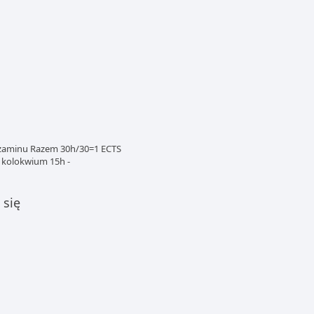
gzaminu Razem 30h/30=1 ECTS
o kolokwium 15h -
 się