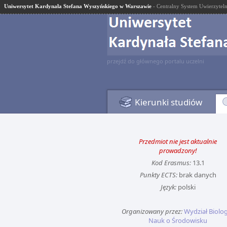
Uniwersytet Kardynała Stefana Wyszyńskiego w Warszawie
- Centralny System Uwierzyteln
przejdź do głównego portalu uczelni
Kierunki studiów
Przedmiot nie jest aktualnie
prowadzony!
Kod Erasmus:
13.1
Punkty ECTS:
brak danych
Język:
polski
Organizowany przez:
Wydział Biologi
Nauk o Środowisku