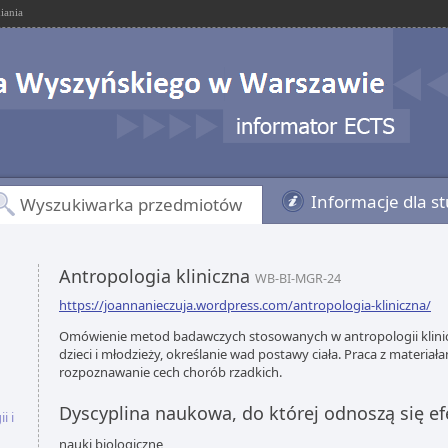
iania
Informacje dla s
Wyszukiwarka przedmiotów
Antropologia kliniczna
WB-BI-MGR-24
https://joannanieczuja.wordpress.com/antropologia-kliniczna/
Omówienie metod badawczych stosowanych w antropologii klinicz
dzieci i młodzieży, określanie wad postawy ciała. Praca z materiał
rozpoznawanie cech chorób rzadkich.
Dyscyplina naukowa, do której odnoszą się ef
i i
nauki biologiczne