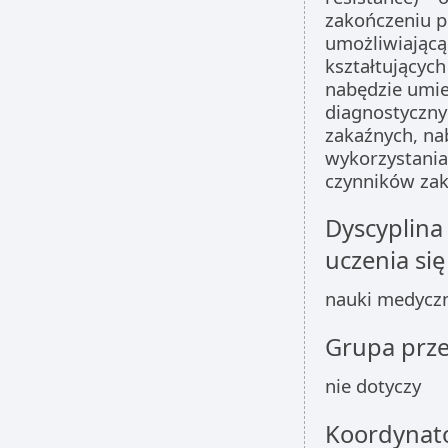
zakończeniu p
umożliwiającą
kształtującyc
nabędzie umie
diagnostyczn
zakaźnych, na
wykorzystania
czynników zak
Dyscyplina
uczenia się
nauki medycz
Grupa prz
nie dotyczy
Koordynat