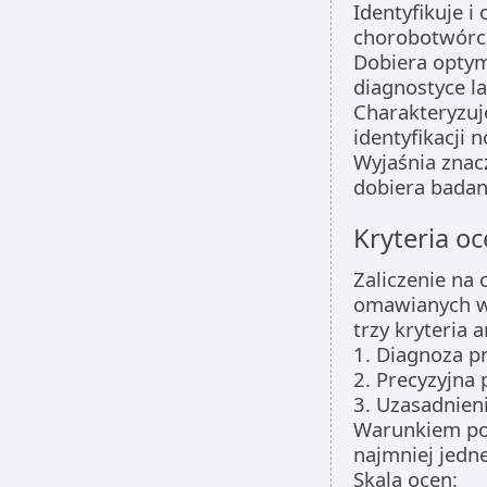
Identyfikuje i
chorobotwórc
Dobiera optym
diagnostyce la
Charakteryzuj
identyfikacji
Wyjaśnia znac
dobiera badani
Kryteria oc
Zaliczenie na
omawianych w
trzy kryteria a
1. Diagnoza p
2. Precyzyjna 
3. Uzasadnieni
Warunkiem poz
najmniej jedn
Skala ocen: