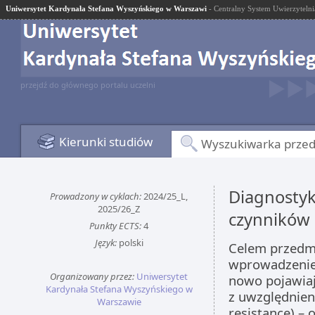
Uniwersytet Kardynała Stefana Wyszyńskiego w Warszawi
- Centralny System Uwierzytelni
przejdź do głównego portalu uczelni
Kierunki studiów
Wyszukiwarka prze
Diagnostyk
Prowadzony w cyklach:
2024/25_L,
2025/26_Z
czynników
Punkty ECTS:
4
Język:
polski
Celem przedmi
wprowadzenie 
Organizowany przez:
Uniwersytet
nowo pojawiaj
Kardynała Stefana Wyszyńskiego w
z uwzględnien
Warszawie
resistance) –