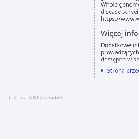
Whole genome 
disease survei
https://www.w
Więcej info
Dodatkowe inf
prowadzących 
dostępne w s
Strona pr
Informator ECTS 8.0.0.0-9cadbd0