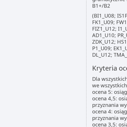
B1+/B2
(BI1_U08; IS1
FK1_U09; FW1
FIZ1_U12; I1
AD1_U10; PR_
ZDK_U12; HS1
P1_U09; EK1_
DL_U12; TMA_
Kryteria oc
Dla wszystkic
we wszystkich
ocena 5: osiąg
ocena 4,5: osi
przyznania wy
ocena 4: osiąg
przyznania wy
ocena 3,5: os