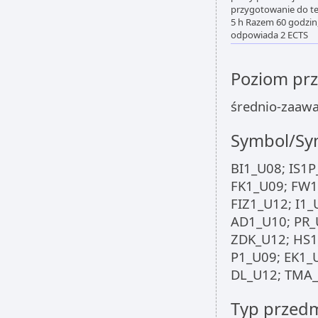
przygotowanie do te
5 h Razem 60 godzin
odpowiada 2 ECTS
Poziom pr
średnio-zaaw
Symbol/Sym
BI1_U08; IS1P
FK1_U09; FW1
FIZ1_U12; I1
AD1_U10; PR_
ZDK_U12; HS1
P1_U09; EK1_
DL_U12; TMA_
Typ przed