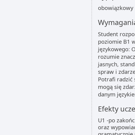
obowiązkowy
Wymagania
Student rozpo
poziomie B1 w
językowego: O
rozumie znac
jasnych, stan
spraw i zdarze
Potrafi radzić
mogą się zdar
danym języki
Efekty ucze
U1 -po zakońc
oraz wypowiad
gramatycznie 