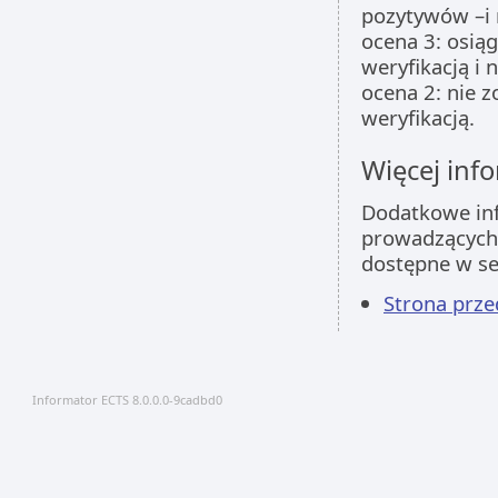
pozytywów –i n
ocena 3: osią
weryfikacją i 
ocena 2: nie z
weryfikacją.
Więcej info
Dodatkowe inf
prowadzących 
dostępne w s
Strona prz
Informator ECTS 8.0.0.0-9cadbd0