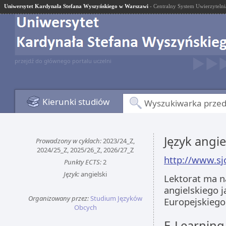
Uniwersytet Kardynała Stefana Wyszyńskiego w Warszawi
- Centralny System Uwierzytelni
przejdź do głównego portalu uczelni
Kierunki studiów
Wyszukiwarka prze
Język angie
Prowadzony w cyklach:
2023/24_Z,
2024/25_Z, 2025/26_Z, 2026/27_Z
http://www.sj
Punkty ECTS:
2
Język:
angielski
Lektorat ma n
angielskiego 
Organizowany przez:
Studium Języków
Europejskiego
Obcych
E-Learning