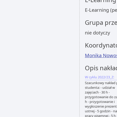
E-Learning (p
Grupa prz
nie dotyczy
Koordynat
Monika Nowos
Opis nakła
W cyklu 2022/23_Z:
Szacunkowy nakład 
studenta: - udział w
zajęciach - 30 h -
przygotowanie do zaj
h - przygotowanie i
wygłoszenie prezenta
ustnej - 5 godzin - n
pracy pisemnej - 5 h 