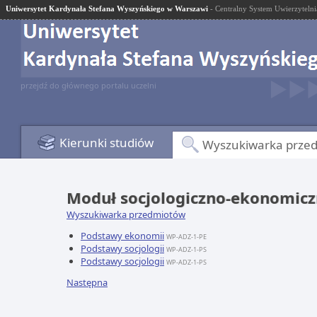
Uniwersytet Kardynała Stefana Wyszyńskiego w Warszawi
- Centralny System Uwierzytelni
przejdź do głównego portalu uczelni
Kierunki studiów
Wyszukiwarka prze
Moduł socjologiczno-ekonomic
Wyszukiwarka przedmiotów
Podstawy ekonomii
WP-ADZ-1-PE
Podstawy socjologii
WP-ADZ-1-PS
Podstawy socjologii
WP-ADZ-1-PS
Następna