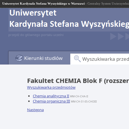
Uniwersytet Kardynała Stefana Wyszyńskiego w Warszawi
- Centralny System Uwierzytelni
przejdź do głównego portalu uczelni
Kierunki studiów
Wyszukiwarka prze
Fakultet CHEMIA Blok F (rozszerz
Wyszukiwarka przedmiotów
Chemia analityczna II
WM-CH-CHA-II
Chemia organiczna III
WM-CH-S1-E5-CHOIII
Następna